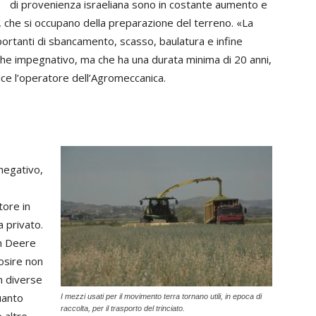
di provenienza israeliana sono in costante aumento e
, che si occupano della preparazione del terreno. «La
mportanti di sbancamento, scasso, baulatura e infine
che impegnativo, ma che ha una durata minima di 20 anni,
dice l’operatore dell’Agromeccanica.
negativo,
tore in
a privato.
hn Deere
osire non
in diverse
quanto
I mezzi usati per il movimento terra tornano utili, in epoca di
raccolta, per il trasporto del trinciato.