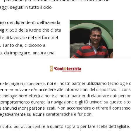
gi, seguiti in tutto il ciclo.
uno dei dipendenti dell’azienda
Big X 650 della Krone che ci sta
e di lavorare nel settore del
». Tanto che, ci dicono a
ia, da impiegare, ancora una
 nuovi clienti. «Non che la Big
na produttività – aggiunge
. Ci fu consigliata da Krone
 al posto della 850 e in effetti il
re le migliori esperienze, noi e i nostri partner utilizziamo tecnologie
er memorizzare e/o accedere alle informazioni del dispositivo. Il con
 stata eccessiva per i nostri
Giuseppe Goddi, uno dei
dipendenti di lungo corso della
ecnologie permetterà a noi e ai nostri partner di elaborare dati person
ditta Rossi.
comportamento durante la navigazione o gli ID univoci su questo sito 
 annunci (non) personalizzati. Non acconsentire o ritirare il consens
Con la Big X Rossi arriva fino
 negativamente su alcune caratteristiche e funzioni.
alla provincia di Arezzo, dove serve un impianto di
ui sotto per acconsentire a quanto sopra o per fare scelte dettagliate.
biogas. La normale attività va invece dal litorale laziale