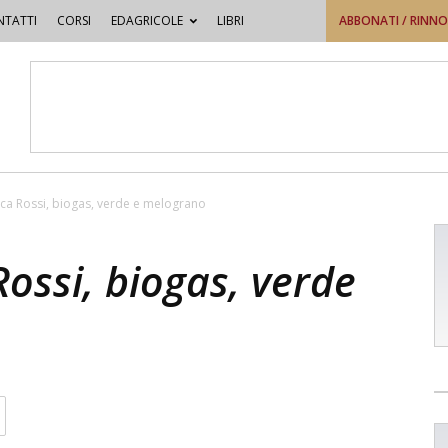
TATTI
CORSI
EDAGRICOLE
LIBRI
ABBONATI / RINN
a Rossi, biogas, verde e melograno
ossi, biogas, verde