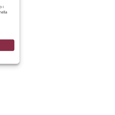
o i
nella