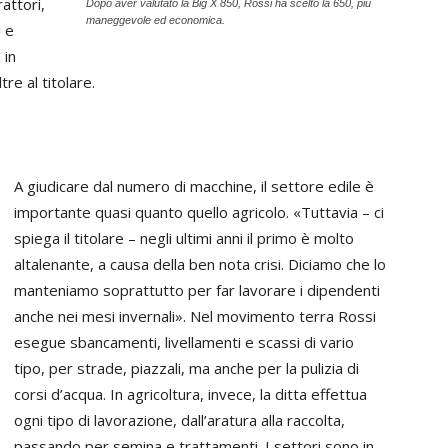
attori,
Dopo aver valutato la Big X 850, Rossi ha scelto la 650, più
maneggevole ed economica.
i e
 in
re al titolare.
A giudicare dal numero di macchine, il settore edile è
importante quasi quanto quello agricolo. «Tuttavia – ci
spiega il titolare – negli ultimi anni il primo è molto
altalenante, a causa della ben nota crisi. Diciamo che lo
manteniamo soprattutto per far lavorare i dipendenti
anche nei mesi invernali». Nel movimento terra Rossi
esegue sbancamenti, livellamenti e scassi di vario
tipo, per strade, piazzali, ma anche per la pulizia di
corsi d’acqua. In agricoltura, invece, la ditta effettua
ogni tipo di lavorazione, dall’aratura alla raccolta,
passando per semina e trattamenti. I settori sono in