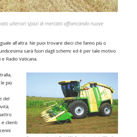
avato ulteriori spazi di mercato affiancando nuove
uale all’altra. Ne puoi trovare dieci che fanno più o
undicesima sarà fuori dagli schemi: ed è per tale motivo
 e Radio Vaticana.
ralla,
 le più
e del
vità;
uattro
e clienti
cenni: