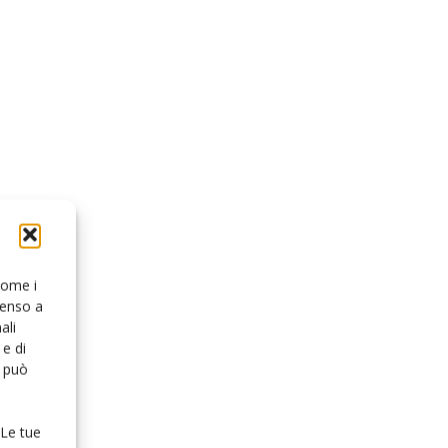
 come i
senso a
ali
e di
o può
 Le tue