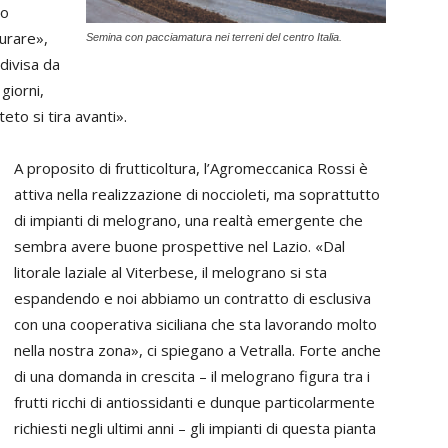
lo
urare»,
Semina con pacciamatura nei terreni del centro Italia.
divisa da
giorni,
teto si tira avanti».
A proposito di frutticoltura, l’Agromeccanica Rossi è
attiva nella realizzazione di noccioleti, ma soprattutto
di impianti di melograno, una realtà emergente che
sembra avere buone prospettive nel Lazio. «Dal
litorale laziale al Viterbese, il melograno si sta
espandendo e noi abbiamo un contratto di esclusiva
con una cooperativa siciliana che sta lavorando molto
nella nostra zona», ci spiegano a Vetralla. Forte anche
di una domanda in crescita – il melograno figura tra i
frutti ricchi di antiossidanti e dunque particolarmente
richiesti negli ultimi anni – gli impianti di questa pianta