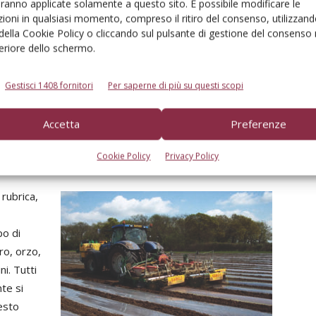
aranno applicate solamente a questo sito. È possibile modificare le
a Roma Nord, senza dimenticare ovviamente la
ioni in qualsiasi momento, compreso il ritiro del consenso, utilizzand
provincia di Viterbo. Proprio per far fronte a un’area di
 della Cookie Policy o cliccando sul pulsante di gestione del consenso 
feriore dello schermo.
lavoro così vasta, l’azienda sta pensando a una
seconda trinciacaricatrice. «Anche perché – conclude
Goddi – abbiamo già trattori e camion sufficienti a
Gestisci 1408 fornitori
Per saperne di più su questi scopi
servirla, grazie all’attività nel movimento terra, e
avremmo anche clienti per giustificarne l’acquisto».
Accetta
Preferenze
Cookie Policy
Privacy Policy
rubrica,
po di
ro, orzo,
ni. Tutti
te si
esto