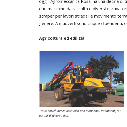
oggi l’Agromeccanica Rossi ha una decina di tr
due macchine da raccolta e diversi escavator
scraper per lavori stradali e movimento terra
genere. A muoverli sono cinque dipendenti, olt
Agricoltura ed edilizia
Tra le attività svolte dalla ditta non mancano i trattamenti, su
cereali di diverso tipo.