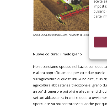
scelte s
impostaz
pulsanti
parte in
Come unica mietitrebbia Rossi ha scelto la Lexion di Claas.
Nuove colture: il melograno
Non scendiamo spesso nel Lazio, con questa 
e allora approfittiamone per dire due parole
sull’agricoltura di questi lidi. «Che dire, è un ti
agricoltura abbastanza tradizionale: grano du
un po’ di tenero e poi olivi e allevamenti di ovi
settori abbastanza in crisi e questo ovviamen
ripercuote su noi contoterzisti. Anche per qu