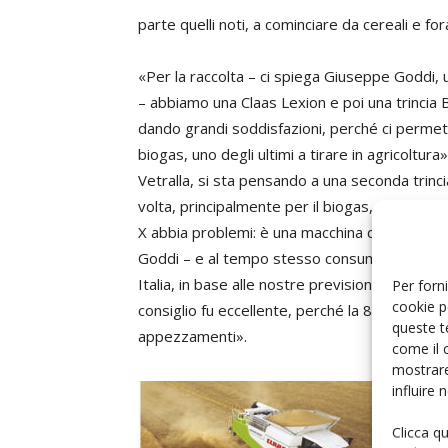
parte quelli noti, a cominciare da cereali e forag
«Per la raccolta – ci spiega Giuseppe Goddi, 
– abbiamo una Claas Lexion e poi una trincia 
dando grandi soddisfazioni, perché ci permett
biogas, uno degli ultimi a tirare in agricoltura
Vetralla, si sta pensando a una seconda trinc
volta, principalmente per il biogas, acquisendo
X abbia problemi: è una macchina con una buo
Goddi – e al tempo stesso consumi accettabili
Italia, in base alle nostre previsioni di utilizzo,
Per forni
cookie p
consiglio fu eccellente, perché la 850 sarebbe
queste t
appezzamenti».
come il 
mostrare
influire
Clicca q