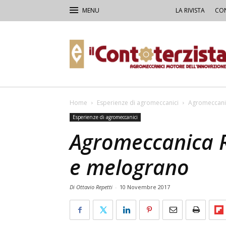
LA RIVISTA
CON
Il
Contoterzista
Home
Esperienze di agromeccanici
Agromeccanic
Esperienze di agromeccanici
Agromeccanica R
e melograno
Di Ottavio Repetti
-
10 Novembre 2017