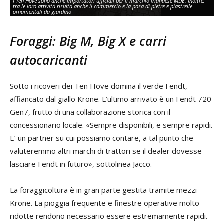
I Ten Hove sono anche importatori ufficiali per il marchio irlandese MDE. Inoltre,
tra le loro attività risulta anche il commercio e la posa di pietre e piastrelle
Of
ornamentali da giardino
pi
Foraggi: Big M, Big X e carri
autocaricanti
Sotto i ricoveri dei Ten Hove domina il verde Fendt,
affiancato dal giallo Krone. L’ultimo arrivato è un Fendt 720
Gen7, frutto di una collaborazione storica con il
concessionario locale. «Sempre disponibili, e sempre rapidi.
E’ un partner su cui possiamo contare, a tal punto che
valuteremmo altri marchi di trattori se il dealer dovesse
lasciare Fendt in futuro», sottolinea Jacco.
La foraggicoltura è in gran parte gestita tramite mezzi
Krone. La pioggia frequente e finestre operative molto
ridotte rendono necessario essere estremamente rapidi.