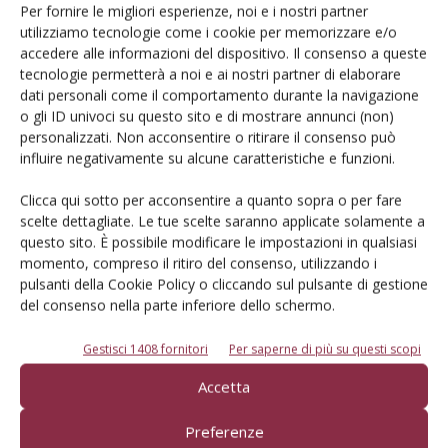
Per fornire le migliori esperienze, noi e i nostri partner
Di recente acquisto, i Ten Hove possiedono anche un’irroratrice semovente Horsch
Kro
utilizziamo tecnologie come i cookie per memorizzare e/o
PT6300 con serbatoio da 6.000 litri e barra da 36 metri
si
accedere alle informazioni del dispositivo. Il consenso a queste
tecnologie permetterà a noi e ai nostri partner di elaborare
Parola d’ordine: diversificare
dati personali come il comportamento durante la navigazione
o gli ID univoci su questo sito e di mostrare annunci (non)
personalizzati. Non acconsentire o ritirare il consenso può
Oltre ai lavori agricoli, l’azienda opera anche nel movimento
influire negativamente su alcune caratteristiche e funzioni.
terra con escavatori e pale gommate, ed effettua servizio
Clicca qui sotto per acconsentire a quanto sopra o per fare
container. Inoltre, è importatore ufficiale nei Paesi Bassi
scelte dettagliate. Le tue scelte saranno applicate solamente a
delle attrezzature dell’irlandese MDE, specializzata nella
questo sito. È possibile modificare le impostazioni in qualsiasi
produzione di pinze per taglio piante e forche da insilato.
momento, compreso il ritiro del consenso, utilizzando i
pulsanti della Cookie Policy o cliccando sul pulsante di gestione
I Ten Hove hanno anche espanso la propria attività alla
del consenso nella parte inferiore dello schermo.
vendita e alla posa di pietre ornamentali per giardini.
Gestisci 1408 fornitori
Per saperne di più su questi scopi
Insomma, una realtà a tutto tondo, attiva anche sui social
con le pagine Facebook e YouTube. Da circa tre anni
Accetta
Agrifoto, noto youtuber olandese con oltre ottantatremila
Preferenze
follower, segue e pubblica video in forma di documentario