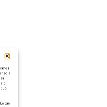
 come i
senso a
ali
e di
o può
 Le tue