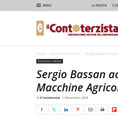
LA RIVISTA
CON
Il
Contoterzista
Home
Economia e mercati
Sergio Bassan acquisi
Economia e mercati
Sergio Bassan a
Macchine Agrico
Di
Il Contoterzista
11 Novembre 2024