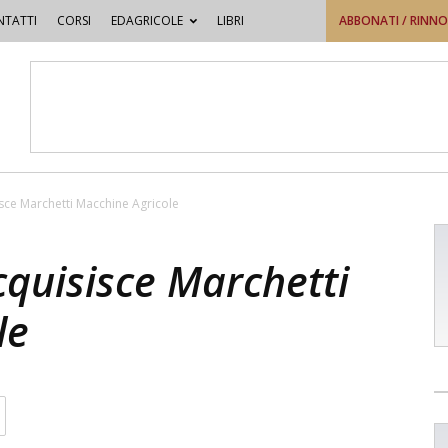
TATTI
CORSI
EDAGRICOLE
LIBRI
ABBONATI / RINN
sce Marchetti Macchine Agricole
cquisisce Marchetti
le