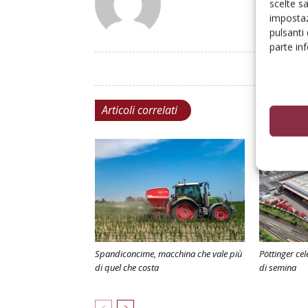
scelte s
impostaz
pulsanti
parte in
Articoli correlati
Spandiconcime, macchina che vale più
Pöttinger cel
di quel che costa
di semina