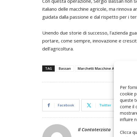
Con questa operazione, Sergio Bassan non sol
italiano delle macchine agricole, ma rinnova a
guidata dalla passione e dal rispetto per i terr
Unendo due storie di successo, l'azienda gua
portare, come sempre, innovazione e cresci
dell'agricoltura.
TAG
Bassan
Marchetti Macchine Agricole
Se
Per forni
cookie p
queste t
Facebook
Twitter
come il 
mostrare
influire
Il Contoterzista
Clicca q