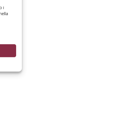
o i
nella