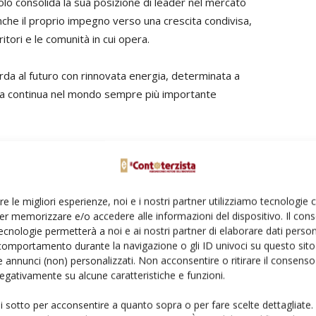
o consolida la sua posizione di leader nel mercato
nche il proprio impegno verso una crescita condivisa,
itori e le comunità in cui opera.
rda al futuro con rinnovata energia, determinata a
ta continua nel mondo sempre più importante
minatrici
Spandiconcime
re le migliori esperienze, noi e i nostri partner utilizziamo tecnologie
er memorizzare e/o accedere alle informazioni del dispositivo. Il con
ecnologie permetterà a noi e ai nostri partner di elaborare dati person
Linkedin
Pinterest
Email
comportamento durante la navigazione o gli ID univoci su questo sito 
 annunci (non) personalizzati. Non acconsentire o ritirare il consens
 negativamente su alcune caratteristiche e funzioni.
ui sotto per acconsentire a quanto sopra o per fare scelte dettagliate.