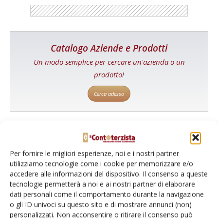
Catalogo Aziende e Prodotti
Un modo semplice per cercare un'azienda o un
prodotto!
Cerca adesso
L'Esperto risponde
Per fornire le migliori esperienze, noi e i nostri partner
utilizziamo tecnologie come i cookie per memorizzare e/o
I consigli di Terra e Vita agli agricoltori
accedere alle informazioni del dispositivo. Il consenso a queste
tecnologie permetterà a noi e ai nostri partner di elaborare
Cerca adesso
dati personali come il comportamento durante la navigazione
o gli ID univoci su questo sito e di mostrare annunci (non)
personalizzati. Non acconsentire o ritirare il consenso può