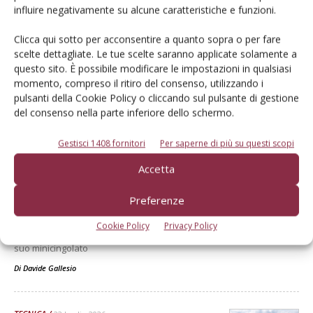
influire negativamente su alcune caratteristiche e funzioni.
Clicca qui sotto per acconsentire a quanto sopra o per fare
scelte dettagliate. Le tue scelte saranno applicate solamente a
questo sito. È possibile modificare le impostazioni in qualsiasi
momento, compreso il ritiro del consenso, utilizzando i
pulsanti della Cookie Policy o cliccando sul pulsante di gestione
Dalla stessa categoria
del consenso nella parte inferiore dello schermo.
Gestisci 1408 fornitori
Per saperne di più su questi scopi
TECNICA
22 Luglio 2026
Accetta
Merlo, restyling Turbofarmer e
non solo
Preferenze
Merlo ha aggiornato la sua gamma di telescopici TF e Roto, assieme
Cookie Policy
Privacy Policy
a un nuovo trattore multifunzione e a una versione full electric del
suo minicingolato
Di
Davide Gallesio