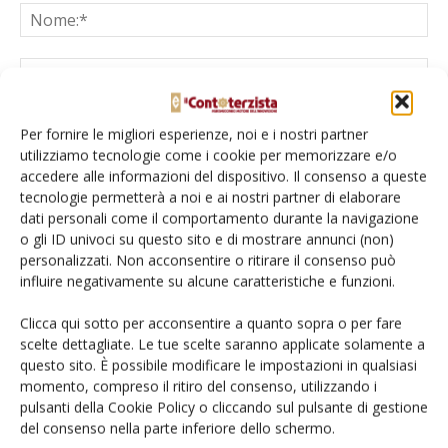
Per fornire le migliori esperienze, noi e i nostri partner
utilizziamo tecnologie come i cookie per memorizzare e/o
accedere alle informazioni del dispositivo. Il consenso a queste
Salva il mio nome, email e sito web in questo browser per la
tecnologie permetterà a noi e ai nostri partner di elaborare
prossima volta che commento.
dati personali come il comportamento durante la navigazione
o gli ID univoci su questo sito e di mostrare annunci (non)
personalizzati. Non acconsentire o ritirare il consenso può
influire negativamente su alcune caratteristiche e funzioni.
Clicca qui sotto per acconsentire a quanto sopra o per fare
scelte dettagliate. Le tue scelte saranno applicate solamente a
E-magazine
questo sito. È possibile modificare le impostazioni in qualsiasi
momento, compreso il ritiro del consenso, utilizzando i
Tecniche, prodotti e servizi dalle aziende
pulsanti della Cookie Policy o cliccando sul pulsante di gestione
del consenso nella parte inferiore dello schermo.