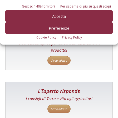
Gestisci 1408 fornitori
Per saperne di più su questi scopi
Accetta
Preferenze
Catalogo Aziende e Prodotti
Cookie Policy
Privacy Policy
Un modo semplice per cercare un'azienda o un
prodotto!
Cerca adesso
L'Esperto risponde
I consigli di Terra e Vita agli agricoltori
Cerca adesso