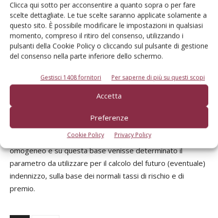
Clicca qui sotto per acconsentire a quanto sopra o per fare
incendio) alla manutenzione. Per la determinazione di
scelte dettagliate. Le tue scelte saranno applicate solamente a
questi costi, che sono quelli realmente sostenuti da chi si
questo sito. È possibile modificare le impostazioni in qualsiasi
momento, compreso il ritiro del consenso, utilizzando i
trova costretto a lasciare la macchina ferma per mancanza
pulsanti della Cookie Policy o cliccando sul pulsante di gestione
di lavoro, sarebbe necessario riferirsi al bilancio aziendale e
del consenso nella parte inferiore dello schermo.
a quelli di altre imprese analoghe. Poiché le imprese
agromeccaniche – differenza delle agricole – determinano
Gestisci 1408 fornitori
Per saperne di più su questi scopi
analiticamente il reddito come differenza fra volume d’affari
Accetta
e costi, le quote di ammortamento e le altre voci di costo
non legate all’impiego della macchina sono facilmente
Preferenze
ricavabili e dimostrabili. Sarebbe solo necessario che la
Cookie Policy
Privacy Policy
società assicuratrice partisse da un gruppo di contoterzisti
omogeneo e su questa base venisse determinato il
parametro da utilizzare per il calcolo del futuro (eventuale)
indennizzo, sulla base dei normali tassi di rischio e di
premio.