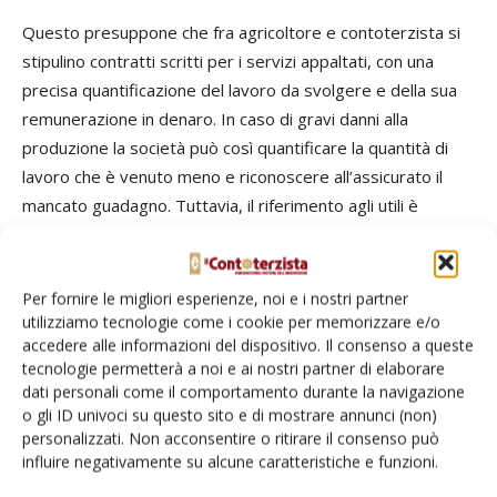
Questo presuppone che fra agricoltore e contoterzista si
stipulino contratti scritti per i servizi appaltati, con una
precisa quantificazione del lavoro da svolgere e della sua
remunerazione in denaro. In caso di gravi danni alla
produzione la società può così quantificare la quantità di
lavoro che è venuto meno e riconoscere all’assicurato il
mancato guadagno. Tuttavia, il riferimento agli utili è
insufficiente: nonostante l’elevata profusione di capitali, da
qualche anno la redditività delle prestazioni
agromeccaniche si sta contraendo sia per il mancato
Per fornire le migliori esperienze, noi e i nostri partner
recupero di tutti i costi, sia per il ben noto effetto della
utilizziamo tecnologie come i cookie per memorizzare e/o
accedere alle informazioni del dispositivo. Il consenso a queste
concorrenza che affligge il settore.
tecnologie permetterà a noi e ai nostri partner di elaborare
dati personali come il comportamento durante la navigazione
Se il riferimento al mancato reddito è facile da esprimere in
o gli ID univoci su questo sito e di mostrare annunci (non)
teoria, sul piano pratico non tiene conto della mancata
personalizzati. Non acconsentire o ritirare il consenso può
influire negativamente su alcune caratteristiche e funzioni.
copertura dei costi delle macchine, dall’ammortamento agli
interessi sul capitale, dall’assicurazione del capitale (furto e