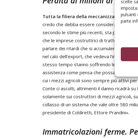
Perdita di milioni di euro a
scelte s
impostaz
pulsanti
Tutta la filiera della meccanizzazione ag
parte in
credo che debba essere considerata una conso
secondo le stime più recenti, sta perdendo circ
che le imprese costruttrici di trattori stanno 
parlare dei ritardi che si accumuleranno in rice
nel calo dell’export, che vedeva l’industria mec
stesso tempo stanno soffrendo le officine, i d
assistenza come pensa che possa reggere la f
cui i mezzi agricoli sono sempre più attivi pe
Conte ci ascolti, altrimenti il danno ricadrà s
solamente sui costruttori di mezzi agricoli, sug
collasso di un sistema che vale oltre 580 milia
presidente di Coldiretti, Ettore Prandini».
Immatricolazioni ferme. P