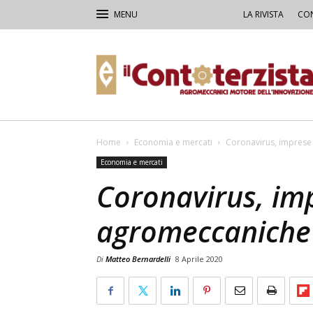
LA RIVISTA
CON
Il
Contoterzista
Home
Economia e mercati
Coronavirus, imprese
Economia e mercati
Coronavirus, im
agromeccaniche 
Di
Matteo Bernardelli
8 Aprile 2020