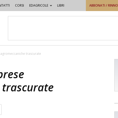
TATTI
CORSI
EDAGRICOLE
LIBRI
ABBONATI / RINN
 agromeccaniche trascurate
prese
trascurate