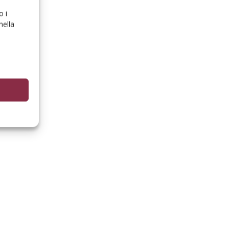
o i
nella