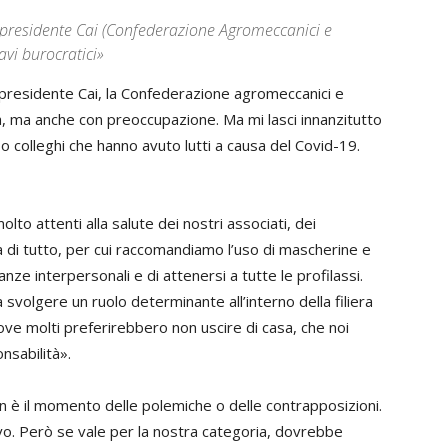
, presidente Cai (Confederazione Agromeccanici e
ravi burocratici»
 presidente Cai, la Confederazione agromeccanici e
ità, ma anche con preoccupazione. Ma mi lasci innanzitutto
i o colleghi che hanno avuto lutti a causa del Covid-19.
o attenti alla salute dei nostri associati, dei
ma di tutto, per cui raccomandiamo l’uso di mascherine e
nze interpersonali e di attenersi a tutte le profilassi.
volgere un ruolo determinante all’interno della filiera
dove molti preferirebbero non uscire di casa, che noi
sabilità».
 è il momento delle polemiche o delle contrapposizioni.
vo. Però se vale per la nostra categoria, dovrebbe