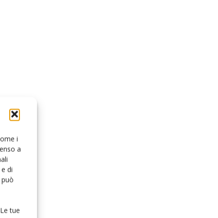
 come i
senso a
ali
e di
o può
 Le tue