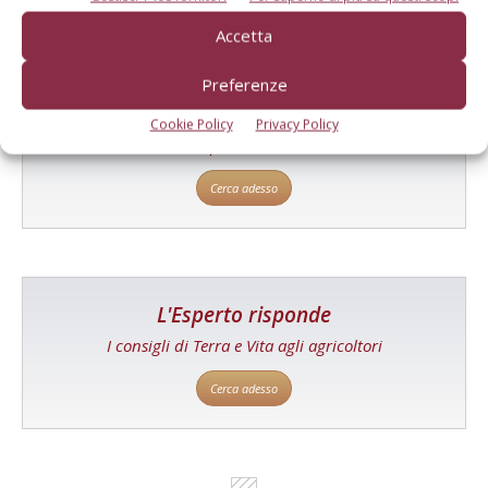
Accetta
Catalogo Aziende e Prodotti
Preferenze
Un modo semplice per cercare un'azienda o un
Cookie Policy
Privacy Policy
prodotto!
Cerca adesso
L'Esperto risponde
I consigli di Terra e Vita agli agricoltori
Cerca adesso