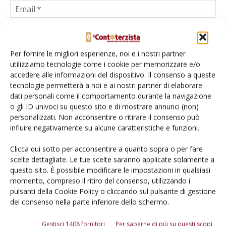
Per fornire le migliori esperienze, noi e i nostri partner
Salva il mio nome, email e sito web in questo browser per la
utilizziamo tecnologie come i cookie per memorizzare e/o
prossima volta che commento.
accedere alle informazioni del dispositivo. Il consenso a queste
tecnologie permetterà a noi e ai nostri partner di elaborare
dati personali come il comportamento durante la navigazione
o gli ID univoci su questo sito e di mostrare annunci (non)
personalizzati. Non acconsentire o ritirare il consenso può
influire negativamente su alcune caratteristiche e funzioni.
Clicca qui sotto per acconsentire a quanto sopra o per fare
E-magazine
scelte dettagliate. Le tue scelte saranno applicate solamente a
Tecniche, prodotti e servizi dalle aziende
questo sito. È possibile modificare le impostazioni in qualsiasi
momento, compreso il ritiro del consenso, utilizzando i
pulsanti della Cookie Policy o cliccando sul pulsante di gestione
del consenso nella parte inferiore dello schermo.
Gestisci 1408 fornitori
Per saperne di più su questi scopi