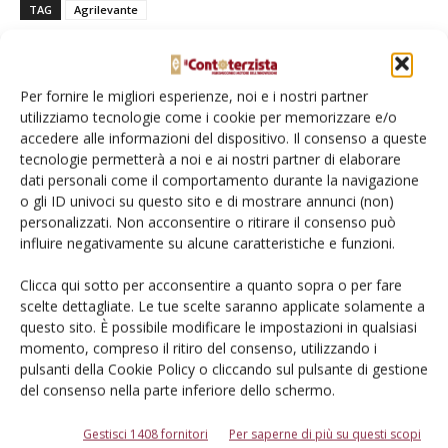
TAG
Agrilevante
Per fornire le migliori esperienze, noi e i nostri partner
utilizziamo tecnologie come i cookie per memorizzare e/o
Facebook
Twitter
accedere alle informazioni del dispositivo. Il consenso a queste
tecnologie permetterà a noi e ai nostri partner di elaborare
dati personali come il comportamento durante la navigazione
Articoli correlati
o gli ID univoci su questo sito e di mostrare annunci (non)
personalizzati. Non acconsentire o ritirare il consenso può
influire negativamente su alcune caratteristiche e funzioni.
Argo Tractors in primo piano ad
Agrilevante
Clicca qui sotto per acconsentire a quanto sopra o per fare
scelte dettagliate. Le tue scelte saranno applicate solamente a
questo sito. È possibile modificare le impostazioni in qualsiasi
Agrilevante, ritorno all’antico prestigio
momento, compreso il ritiro del consenso, utilizzando i
pulsanti della Cookie Policy o cliccando sul pulsante di gestione
del consenso nella parte inferiore dello schermo.
Gestisci 1408 fornitori
Per saperne di più su questi scopi
Ottava edizione di Agrilevante, un