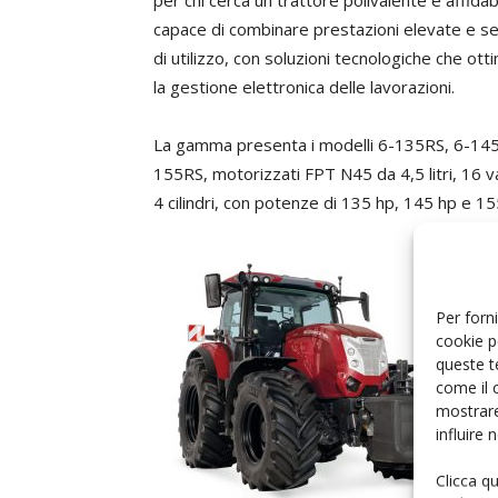
per chi cerca un trattore polivalente e affidab
capace di combinare prestazioni elevate e se
di utilizzo, con soluzioni tecnologiche che ot
la gestione elettronica delle lavorazioni.
La gamma presenta i modelli 6-135RS, 6-14
155RS, motorizzati FPT N45 da 4,5 litri, 16 v
4 cilindri, con potenze di 135 hp, 145 hp e 15
Per forni
cookie p
queste t
come il 
mostrare
influire
Clicca q