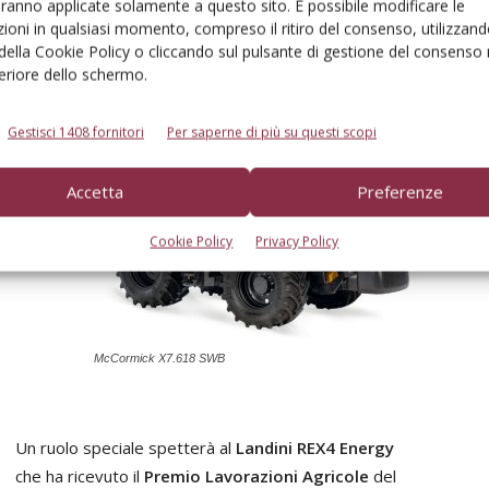
aranno applicate solamente a questo sito. È possibile modificare le
ioni in qualsiasi momento, compreso il ritiro del consenso, utilizzand
 della Cookie Policy o cliccando sul pulsante di gestione del consenso 
feriore dello schermo.
Gestisci 1408 fornitori
Per saperne di più su questi scopi
ive
,
zie alla
Accetta
Preferenze
rti,
bina.
Cookie Policy
Privacy Policy
McCormick X7.618 SWB
Un ruolo speciale spetterà al
Landini REX4 Energy
che ha ricevuto il
Premio Lavorazioni Agricole
del