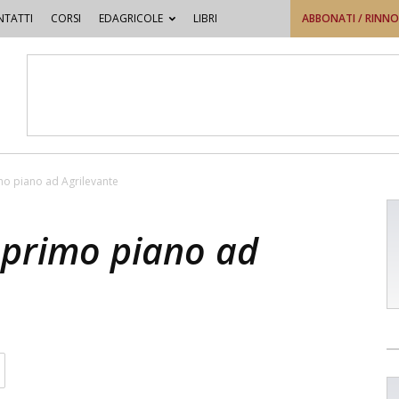
TATTI
CORSI
EDAGRICOLE
LIBRI
ABBONATI / RINN
mo piano ad Agrilevante
 primo piano ad