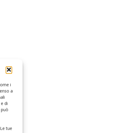
 come i
senso a
ali
e di
o può
 Le tue