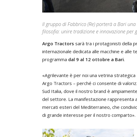
Il gruppo di Fabbrico (Re) porterà a Bari una
filosofia: unire tradizione e innovazione per g
Argo Tractors
sarà tra i protagonisti della 
internazionale dedicata alle macchine e alle t
programma
dal 9 al 12 ottobre a Bari
.
«Agrilevante è per noi una vetrina strategica
Argo Tractors – perché ci consente di valoriz
Sud Italia, dove il nostro brand è ampiament
del settore. La manifestazione rappresenta a
mercati esteri del Mediterraneo, che condivi
di grande interesse per il nostro comparto».