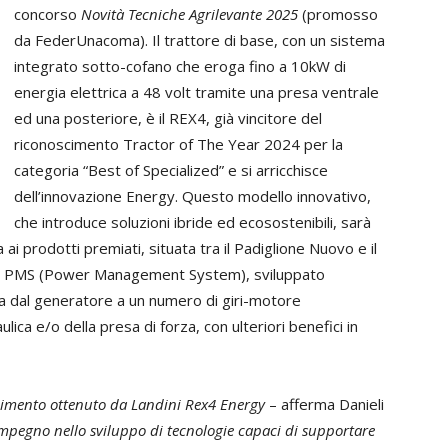
concorso
Novità Tecniche Agrilevante 2025
(promosso
da FederUnacoma). Il trattore di base, con un sistema
integrato sotto-cofano che eroga fino a 10kW di
energia elettrica a 48 volt tramite una presa ventrale
ed una posteriore, è il REX4, già vincitore del
riconoscimento Tractor of The Year 2024 per la
categoria “Best of Specialized” e si arricchisce
dell’innovazione Energy. Questo modello innovativo,
che introduce soluzioni ibride ed ecosostenibili, sarà
 ai prodotti premiati, situata tra il Padiglione Nuovo e il
ema PMS (Power Management System), sviluppato
a dal generatore a un numero di giri-motore
ulica e/o della presa di forza, con ulteriori benefici in
cimento ottenuto da Landini Rex4 Energy
– afferma Danieli
 impegno nello sviluppo di tecnologie capaci di supportare