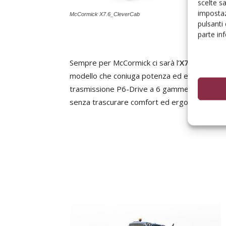
scelte s
impostaz
McCormick X7.6_CleverCab
pulsanti
parte in
Sempre per McCormick ci sarà l’
X7.618 P6-Dr
modello che coniuga potenza ed efficienza gra
trasmissione P6-Drive a 6 gamme e 24 rappo
senza trascurare comfort ed ergonomia in ca