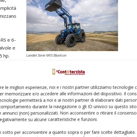
ile,
mplicità
timizzano
5RS e 6-
alvole e
5 hp.
Landini Serie 6RS BlueIcon
Non
mancheranno le proposte firmate McCormick, con
re le migliori esperienze, noi e i nostri partner utilizziamo tecnologie
l’X7.6 Clever Cab DSM Plus
, con la versione X7.624 da
er memorizzare e/o accedere alle informazioni del dispositivo. Il con
240 hp finalista al “Tractor of the Year 2025” nella
ecnologie permetterà a noi e ai nostri partner di elaborare dati person
categoria “MidPower”, simbolo della svolta digitale
comportamento durante la navigazione o gli ID univoci su questo sito 
del marchio grazie alla connettività avanzata, ai
 annunci (non) personalizzati. Non acconsentire o ritirare il consens
display touch da 12” di ultima generazione e ai sistemi
 negativamente su alcune caratteristiche e funzioni.
di precision farming.
ui sotto per acconsentire a quanto sopra o per fare scelte dettagliate.