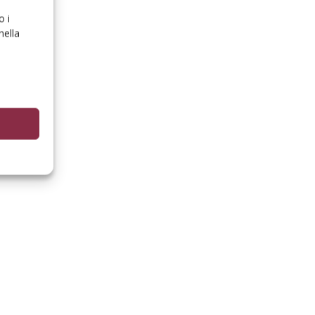
o i
nella