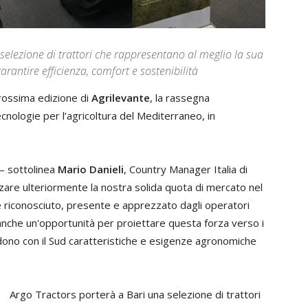
 selezione di trattori che rappresentano al meglio la sua
arantire efficienza, comfort e sostenibilità
prossima edizione di
Agrilevante
, la rassegna
ecnologie per l’agricoltura del Mediterraneo, in
 – sottolinea
Mario Danieli
, Country Manager Italia di
zare ulteriormente la nostra solida quota di mercato nel
e riconosciuto, presente e apprezzato dagli operatori
nche un'opportunità per proiettare questa forza verso i
dono con il Sud caratteristiche e esigenze agronomiche
Argo Tractors porterà a Bari una selezione di trattori