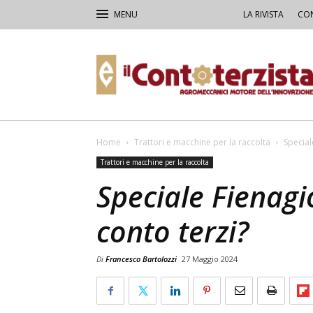
LA RIVISTA
CON
Il
Contoterzista
Home
Trattori e macchine per la raccolta
Special
Trattori e macchine per la raccolta
Speciale Fienagi
conto terzi?
Di
Francesco Bartolozzi
27 Maggio 2024