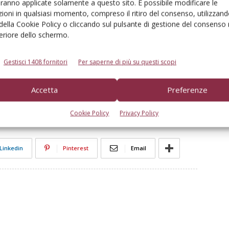
aranno applicate solamente a questo sito. È possibile modificare le
€
36.10
€
ioni in qualsiasi momento, compreso il ritiro del consenso, utilizzand
30.00
€
38.00
€
 della Cookie Policy o cliccando sul pulsante di gestione del consenso 
ole
Edagricole
feriore dello schermo.
Gestisci 1408 fornitori
Per saperne di più su questi scopi
Accetta
Preferenze
Cookie Policy
Privacy Policy
Linkedin
Pinterest
Email