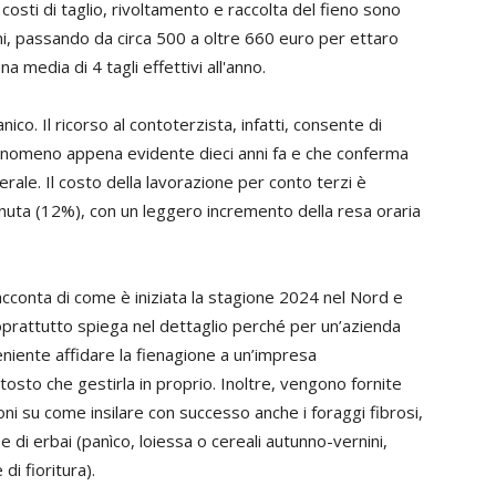
 costi di taglio, rivoltamento e raccolta del fieno sono
nni, passando da circa 500 a oltre 660 euro per ettaro
 media di 4 tagli effettivi all'anno.
nico. Il ricorso al contoterzista, infatti, consente di
n fenomeno appena evidente dieci anni fa e che conferma
ale. Il costo della lavorazione per conto terzi è
uta (12%), con un leggero incremento della resa oraria
cconta di come è iniziata la stagione 2024 nel Nord e
oprattutto spiega nel dettaglio perché per un’azienda
eniente affidare la fienagione a un’impresa
osto che gestirla in proprio. Inoltre, vengono fornite
ni su come insilare con successo anche i foraggi fibrosi,
 e di erbai (panìco, loiessa o cereali autunno-vernini,
 di fioritura).