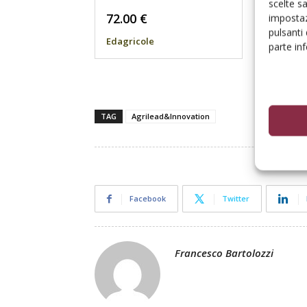
scelte s
72.00
€
28.50
impostaz
pulsanti
Edagricole
Edagric
parte in
TAG
Agrilead&Innovation
Facebook
Twitter
Francesco Bartolozzi