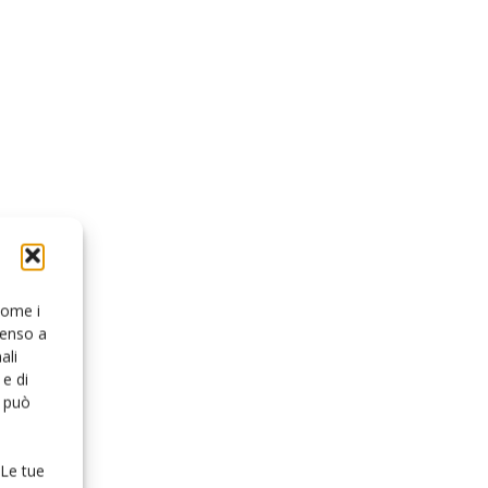
 come i
senso a
ali
e di
o può
 Le tue