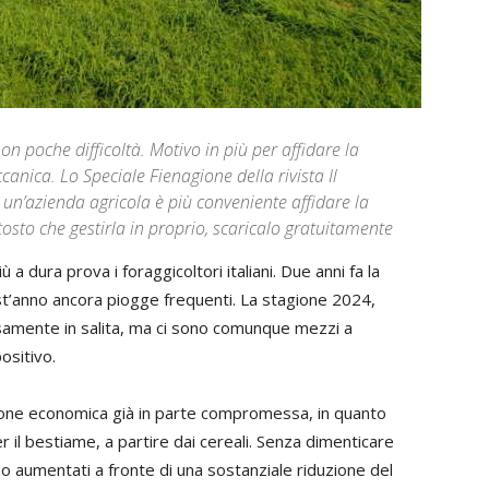
n poche difficoltà. Motivo in più per affidare la
nica. Lo Speciale Fienagione della rivista Il
 un’azienda agricola è più conveniente affidare la
sto che gestirla in proprio, scaricalo gratuitamente
ura prova i foraggicoltori italiani. Due anni fa la
est’anno ancora piogge frequenti. La stagione 2024,
isamente in salita, ma ci sono comunque mezzi a
ositivo.
ione economica già in parte compromessa, in quanto
er il bestiame, a partire dai cereali. Senza dimenticare
no aumentati a fronte di una sostanziale riduzione del