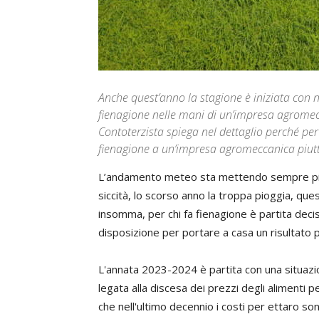
Anche quest’anno la stagione è iniziata con no
fienagione nelle mani di un’impresa agromecca
Contoterzista spiega nel dettaglio perché per
fienagione a un’impresa agromeccanica piutto
L’andamento meteo sta mettendo sempre più a d
siccità, lo scorso anno la troppa pioggia, qu
insomma, per chi fa fienagione è partita dec
disposizione per portare a casa un risultato p
L'annata 2023-2024 è partita con una situaz
legata alla discesa dei prezzi degli alimenti p
che nell'ultimo decennio i costi per ettaro so