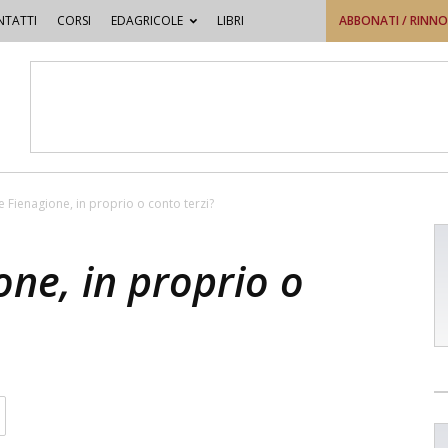
TATTI
CORSI
EDAGRICOLE
LIBRI
ABBONATI / RINN
e Fienagione, in proprio o conto terzi?
one, in proprio o