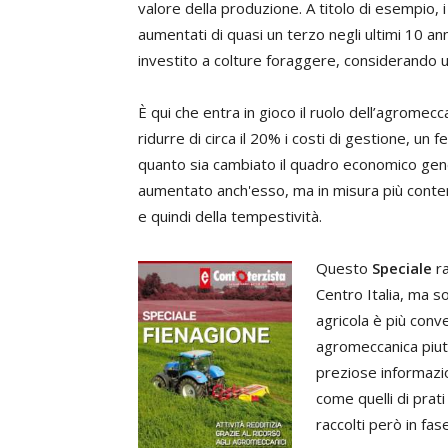
valore della produzione. A titolo di esempio, i
aumentati di quasi un terzo negli ultimi 10 a
investito a colture foraggere, considerando una
È qui che entra in gioco il ruolo dell’agromecca
ridurre di circa il 20% i costi di gestione, u
quanto sia cambiato il quadro economico gener
aumentato anch'esso, ma in misura più conten
e quindi della tempestività.
Questo
Speciale
ra
Centro Italia, ma s
agricola è più conv
agromeccanica piutt
preziose informazio
come quelli di prati
raccolti però in fase