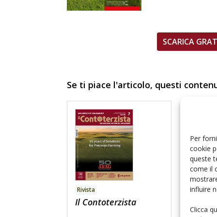
SCARICA GRAT
Se ti piace l'articolo, questi conten
Per forni
cookie p
queste t
come il 
mostrare
influire
Rivista
Libro
Il Contoterzista
Clicca q
Foragg