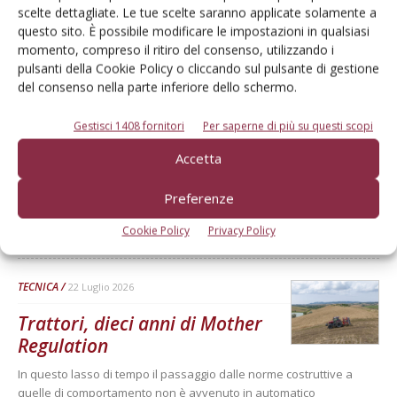
scelte dettagliate. Le tue scelte saranno applicate solamente a
Dalla stessa categoria
questo sito. È possibile modificare le impostazioni in qualsiasi
momento, compreso il ritiro del consenso, utilizzando i
pulsanti della Cookie Policy o cliccando sul pulsante di gestione
TECNICA
22 Luglio 2026
del consenso nella parte inferiore dello schermo.
Merlo, restyling Turbofarmer e
Gestisci 1408 fornitori
Per saperne di più su questi scopi
non solo
Accetta
Merlo ha aggiornato la sua gamma di telescopici TF e Roto, assieme
a un nuovo trattore multifunzione e a una versione full electric del
Preferenze
suo minicingolato
Di
Davide Gallesio
Cookie Policy
Privacy Policy
TECNICA
22 Luglio 2026
Trattori, dieci anni di Mother
Regulation
In questo lasso di tempo il passaggio dalle norme costruttive a
quelle di comportamento non è avvenuto in automatico