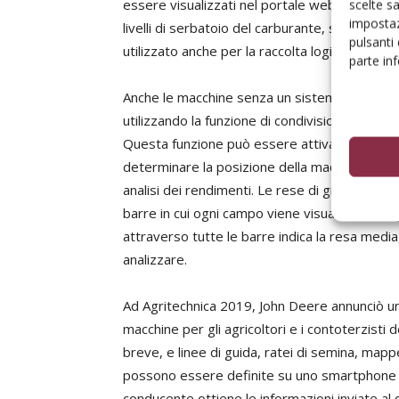
essere visualizzati nel portale web preferito d
scelte s
impostaz
livelli di serbatoio del carburante, stato di 
pulsanti
utilizzato anche per la raccolta logistica e pe
parte in
Anche le macchine senza un sistema telematic
utilizzando la funzione di condivisione della 
Questa funzione può essere attivata dal cond
determinare la posizione della macchina. Inolt
analisi dei rendimenti. Le rese di grano, ad 
barre in cui ogni campo viene visualizzato sin
attraverso tutte le barre indica la resa media, 
analizzare.
Ad Agritechnica 2019, John Deere annunciò una
macchine per gli agricoltori e i contoterzisti
breve, e linee di guida, ratei di semina, mapp
possono essere definite su uno smartphone o
conducente ottiene le informazioni inviate al 