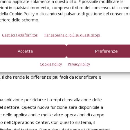
ell’utente: posizioni attuali e storiche della macchina,
aranno applicate solamente a questo sito. È possibile modificare le
ioni in qualsiasi momento, compreso il ritiro del consenso, utilizzand
lavoro della macchina e velocità. DataConnect può essere
 della Cookie Policy o cliccando sul pulsante di gestione del consenso 
r organizzare catene logistiche.
feriore dello schermo.
o possono essere incluse nella gestione della flotta
Gestisci 1408 fornitori
Per saperne di più su questi scopi
posizione opzionale all’interno dell’app MyOperations.
ucente e utilizza la posizione dello smartphone per
Accetta
Preferenze
re, l’Operations Center offre funzioni per una migliore
esempio, possono essere visualizzate in un grafico a
Cookie Policy
Privacy Policy
golarmente, uno sopra l’altro. Una linea tratteggiata
il che rende le differenze più facili da identificare e
 soluzione per ridurre i tempi di installazione delle
 del settore. Questa nuova funzione sarà disponibile a
e delle applicazioni e molte altre operazioni di campo
 nell’Operations Center. Con questo sistema, il
display del trattore. Dopo che i dati sono stati importati