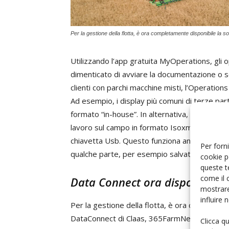
Per la gestione della flotta, è ora completamente disponibile l
Utilizzando l’app gratuita MyOperations, gli
dimenticato di avviare la documentazione o se 
clienti con parchi macchine misti, l’Operation
Ad esempio, i display più comuni di terze part
formato “in-house”. In alternativa, i dati pro
lavoro sul campo in formato Isoxml possono 
chiavetta Usb. Questo funziona anche con i dat
Per forni
qualche parte, per esempio salvati su un disc
cookie p
queste t
come il 
Data Connect ora disponibile
mostrare
influire
Per la gestione della flotta, è ora completam
DataConnect di Claas, 365FarmNet e John Dee
Clicca q