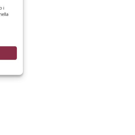
o i
nella