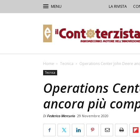
LA RIVISTA
CON
Il
Contoterzista
Home
Tecnica
Operations Center John Deere anc
Tecnica
Operations Cent
ancora più comp
Di
Federico Mercurio
29 Novembre 2020