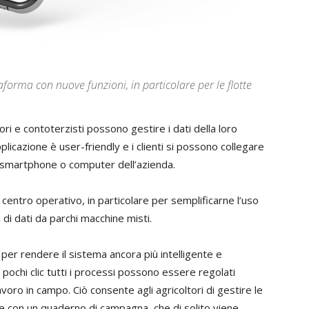
forma con nuove funzioni, in particolare per le flotte
ri e contoterzisti possono gestire i dati della loro
icazione è user-friendly e i clienti si possono collegare
o smartphone o computer dell’azienda.
entro operativo, in particolare per semplificarne l’uso
di dati da parchi macchine misti.
 per rendere il sistema ancora più intelligente e
pochi clic tutti i processi possono essere regolati
voro in campo. Ciò consente agli agricoltori di gestire le
me con un quaderno di campagna, che di solito viene