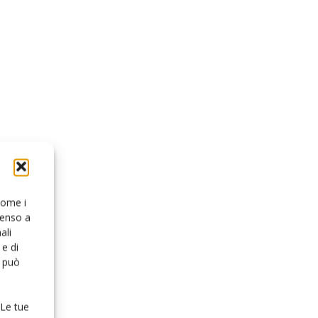
 come i
senso a
ali
e di
o può
 Le tue