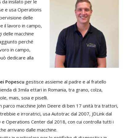
 da insilato per le
se e usa Operations
pervisione delle
 il lavoro in campo,
gi delle macchine
 aggiunto perché
avoro in campo,
uò dedicare alla
ei Popescu
gestisce assieme al padre e al fratello
ienda di 3mila ettari in Romania, tra grano, colza,
ole, mais, soia e piselli.
n parco macchine John Deere di ben 17 unità tra trattori,
trebbie e irroratrici, usa Autotrac dal 2007, JDLink dal
e Operations Center dal 2018, con cui controlla tutti i
che arrivano dalle macchine.
rutta in particolare per le notifiche di diagnostica in