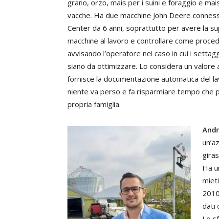
grano, orzo, mais per i suini e foraggio e mais
vacche. Ha due macchine John Deere connes
Center da 6 anni, soprattutto per avere la su
macchine al lavoro e controllare come procede
avvisando l’operatore nel caso in cui i settag
siano da ottimizzare. Lo considera un valore
fornisce la documentazione automatica del l
niente va perso e fa risparmiare tempo che p
propria famiglia.
Andr
un’az
giras
Ha u
mieti
2010 
dati 
Lo sf