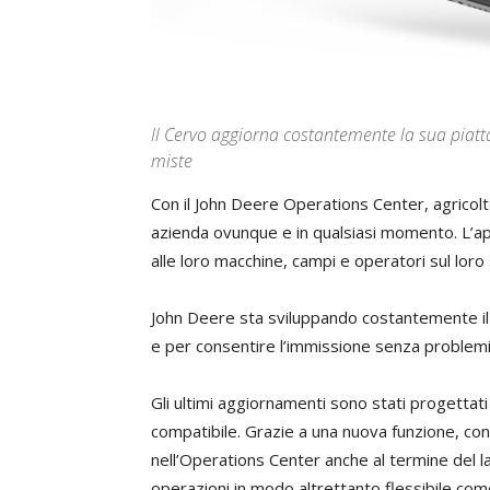
Il Cervo aggiorna costantemente la sua piatta
miste
Con il John Deere Operations Center, agricolto
azienda ovunque e in qualsiasi momento. L’appl
alle loro macchine, campi e operatori sul lor
John Deere sta sviluppando costantemente il c
e per consentire l’immissione senza problemi 
Gli ultimi aggiornamenti sono stati progettati
compatibile. Grazie a una nuova funzione, con 
nell’Operations Center anche al termine del la
operazioni in modo altrettanto flessibile co