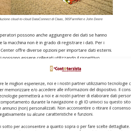
a soluzione cloud-to-cloud DataConnect di Claas, 365FarmNet e John Deere
 operatori possono anche aggiungere dei dati se hanno
la macchina non è in grado di registrare i dati. Per i
s Center offre diverse opzioni per importare dati esterni.
i possono essere collegati utilizzando il rispettivo
venienti da macchine con display che documentano il
essere importati nell’Operations Center tramite una
i storici della macchina se sono ancora disponibili da
re le migliori esperienze, noi e i nostri partner utilizziamo tecnologie
o rigido del computer.
er memorizzare e/o accedere alle informazioni del dispositivo. Il con
ecnologie permetterà a noi e ai nostri partner di elaborare dati person
comportamento durante la navigazione o gli ID univoci su questo sito 
 annunci (non) personalizzati. Non acconsentire o ritirare il consens
 negativamente su alcune caratteristiche e funzioni.
ente disponibile la soluzione cloud-to-cloud
re. Attualmente i seguenti dati della macchina possono
ui sotto per acconsentire a quanto sopra o per fare scelte dettagliate.