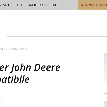
TATTI
CORSI
EDAGRICOLE
LIBRI
ABBONATI / RINN
ora più compatibile
er John Deere
atibile