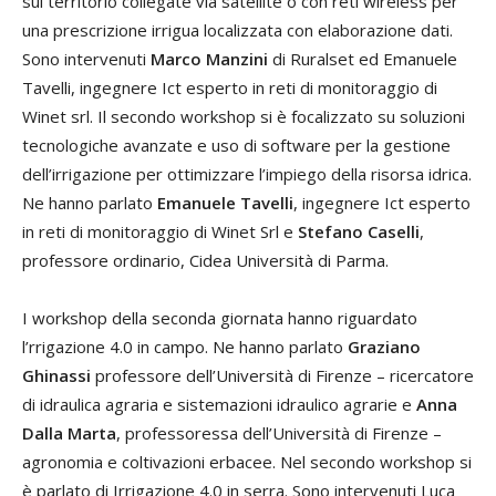
sul territorio collegate via satellite o con reti wireless per
una prescrizione irrigua localizzata con elaborazione dati.
Sono intervenuti
Marco Manzini
di Ruralset ed Emanuele
Tavelli, ingegnere Ict esperto in reti di monitoraggio di
Winet srl. Il secondo workshop si è focalizzato su soluzioni
tecnologiche avanzate e uso di software per la gestione
dell’irrigazione per ottimizzare l’impiego della risorsa idrica.
Ne hanno parlato
Emanuele Tavelli
, ingegnere Ict esperto
in reti di monitoraggio di Winet Srl e
Stefano Caselli
,
professore ordinario, Cidea Università di Parma.
I workshop della seconda giornata hanno riguardato
l’rrigazione 4.0 in campo. Ne hanno parlato
Graziano
Ghinassi
professore dell’Università di Firenze – ricercatore
di idraulica agraria e sistemazioni idraulico agrarie e
Anna
Dalla Marta
, professoressa dell’Università di Firenze –
agronomia e coltivazioni erbacee. Nel secondo workshop si
è parlato di Irrigazione 4.0 in serra. Sono intervenuti Luca