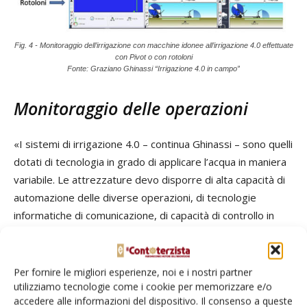
Fig. 4 - Monitoraggio dell’irrigazione con macchine idonee all’irrigazione 4.0 effettuate
con Pivot o con rotoloni
Fonte: Graziano Ghinassi “Irrigazione 4.0 in campo”
Monitoraggio delle operazioni
«I sistemi di irrigazione 4.0 – continua Ghinassi – sono quelli
dotati di tecnologia in grado di applicare l’acqua in maniera
variabile. Le attrezzature devo disporre di alta capacità di
automazione delle diverse operazioni, di tecnologie
informatiche di comunicazione, di capacità di controllo in
tempo reale, inclusa la memorizzazione di tutte le
operazioni, e di capacità dei calcoli dei costi di irrigazione
per ogni unità produttiva.
Per fornire le migliori esperienze, noi e i nostri partner
utilizziamo tecnologie come i cookie per memorizzare e/o
accedere alle informazioni del dispositivo. Il consenso a queste
Il sistema che ne consegue è un impianto di irrigazione