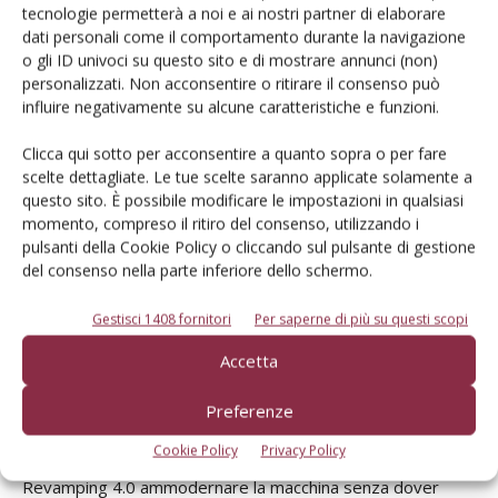
tecnologie permetterà a noi e ai nostri partner di elaborare
sempre interconnesso, con funzioni gestibili da un portale
dati personali come il comportamento durante la navigazione
internet o da una App per smartphone. Pertanto, servono
o gli ID univoci su questo sito e di mostrare annunci (non)
apparecchiature che permettano la connessione a una rete
personalizzati. Non acconsentire o ritirare il consenso può
influire negativamente su alcune caratteristiche e funzioni.
dati delle diverse componenti dell’impianto. Allo stesso
tempo, l’impianto deve poter scambiare informazioni con
Clicca qui sotto per acconsentire a quanto sopra o per fare
un server remoto. In questo contesto, gli impianti
scelte dettagliate. Le tue scelte saranno applicate solamente a
meccanizzati cono quelli che si prestano meglio allo scopo.
questo sito. È possibile modificare le impostazioni in qualsiasi
momento, compreso il ritiro del consenso, utilizzando i
È necessario geolocalizzare le macchine per individuarle
pulsanti della Cookie Policy o cliccando sul pulsante di gestione
all’interno dell’appezzamento e cogliere le loro posizioni. La
del consenso nella parte inferiore dello schermo.
geolocalizzazione permette anche di acquisire il
monitoraggio delle intere operazioni».
Gestisci 1408 fornitori
Per saperne di più su questi scopi
Accetta
Da un punto di vista economico, dati gli elevati costi, sono
previsti incentivi per agevolare l’introduzione di innovazioni
Preferenze
tecnologiche per l’agricoltura 4.0 con benefici fiscali anche
Cookie Policy
Privacy Policy
per l’acquisto di impianti di irrigazione. È possibile tramite
Revamping 4.0 ammodernare la macchina senza dover