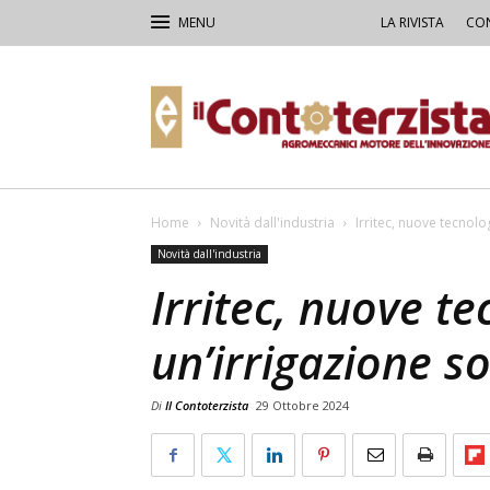
LA RIVISTA
CON
Il
Contoterzista
Home
Novità dall'industria
Irritec, nuove tecnolo
Novità dall'industria
Irritec, nuove te
un’irrigazione so
Di
Il Contoterzista
29 Ottobre 2024