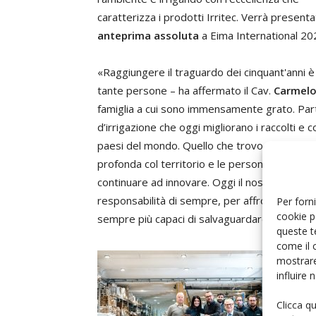
caratterizza i prodotti Irritec. Verrà present
anteprima assoluta
a Eima International 20
«Raggiungere il traguardo dei cinquant'anni è 
tante persone – ha affermato il Cav.
Carmelo
famiglia a cui sono immensamente grato. Part
d’irrigazione che oggi migliorano i raccolti e 
paesi del mondo. Quello che trovo determinant
profonda col territorio e le persone, per com
continuare ad innovare. Oggi il nostro sguardo
responsabilità di sempre, per affrontare sfi
Per forni
cookie p
sempre più capaci di salvaguardare la bellezz
queste t
come il 
mostrare
influire
Clicca q