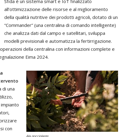
Sfida è un sistema smart e IoT finalizzato
all’ottimizzazione delle risorse e al miglioramento
della qualità nutritive dei prodotti agricoli, dotato di un
“Commander” (una centralina di comando intelligente)
che analizza dati dal campo e satellitari, sviluppa
modelli previsionali e automatizza la fertirrigazione.
operazioni della centralina con informazioni complete e
Segnalazione Eima 2024.
ma
ntervento
ta di una
ilizzo,
n impianto
tori,
lorizzare
osi con
Ala gocciolante