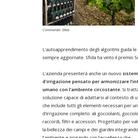
Commander Sfida
L’autoapprendimento degli algoritmi guida le 
sempre aggiornate. Sfida ha vinto il premio 
L’azienda presenterà anche un nuovo
siste
d'irrigazione pensato per armonizzare l’i
umano con l’ambiente circostante
. Si trat
soluzione capace di adattarsi al contesto di ut
che include tutti gli elementi necessari per u
d’irrigazione completo: ali gocciolanti, gocciola
raccordi, filtri e accessori. Progettato per va
la bellezza dei campi e dei giardini integrand
l’ambiente e irrigando con l’eccellenza che