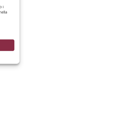
o i
nella