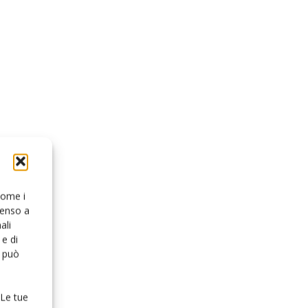
 come i
senso a
ali
e di
o può
 Le tue