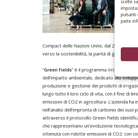
scelte s
impostaz
pulsanti
parte in
Compact delle Nazioni Unite, dal 2022 come So
verso la sostenibilità, la parità di genere e la
“
Green Fields
” è il programma Irritec per la 
dell’impatto ambientale, dedicato allo svilupp
produzione e gestione dei prodotti di irrigaz
lungo tutto il loro ciclo di vita, con il fine di lim
emissioni di CO2 in agricoltura. L’azienda ha i
nell’analisi dell’impronta di carbonio dei suoi 
attraverso il protocollo Green Fields identifica
che rappresentano un’evoluzione tecnologica
ottenuta con ridotte emissioni di CO2: con c