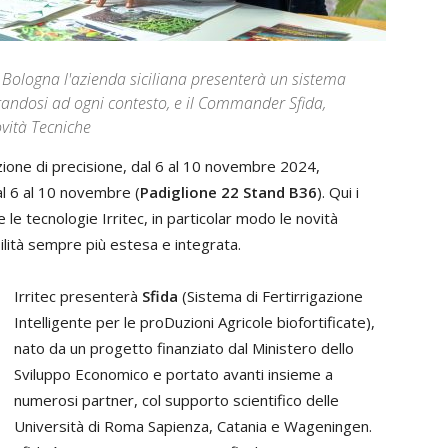
 Bologna l'azienda siciliana presenterà un sistema
attandosi ad ogni contesto, e il Commander Sfida,
vità Tecniche
igazione di precisione, dal 6 al 10 novembre 2024,
al 6 al 10 novembre (
Padiglione 22 Stand B36
). Qui i
 le tecnologie Irritec, in particolar modo le novità
ilità sempre più estesa e integrata.
Irritec presenterà
Sfida
(Sistema di Fertirrigazione
Intelligente per le proDuzioni Agricole biofortificate),
nato da un progetto finanziato dal Ministero dello
Sviluppo Economico e portato avanti insieme a
numerosi partner, col supporto scientifico delle
Università di Roma Sapienza, Catania e Wageningen.