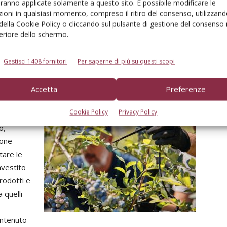
aranno applicate solamente a questo sito. È possibile modificare le
così alla sicurezza alimentare mondiale. Solo nel 2023,
ioni in qualsiasi momento, compreso il ritiro del consenso, utilizzand
prodotti e progetti di Irritec hanno irrigato quasi 470
 della Cookie Policy o cliccando sul pulsante di gestione del consenso 
feriore dello schermo.
mila ettari, risparmiando 682 milioni m³ d’acqua e
riducendo l'uso di fertilizzanti ed emissioni di CO2.
Aderenti agli obiettivi dell'Agenda 2030 e del Global
Gestisci 1408 fornitori
Per saperne di più su questi scopi
cietà Benefit, l'azienda intensifica il suo impegno
 protezione dei lavoratori.
Accetta
Preferenze
Cookie Policy
Privacy Policy
riduzione
o,
ione
itare le
nvestito
prodotti e
 quelli
ontenuto