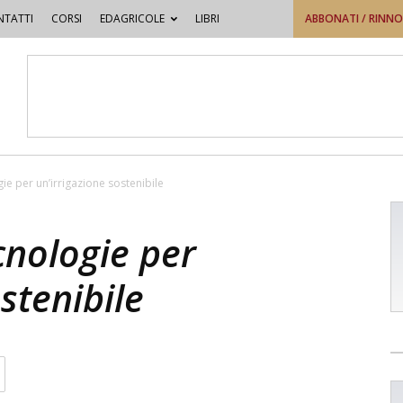
TATTI
CORSI
EDAGRICOLE
LIBRI
ABBONATI / RINN
gie per un’irrigazione sostenibile
cnologie per
stenibile