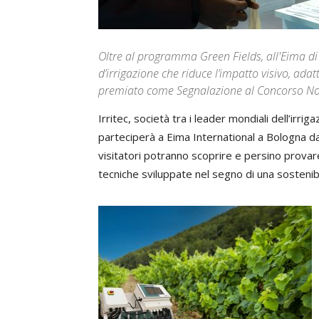
Oltre al programma Green Fields, all'Eima di
d’irrigazione che riduce l’impatto visivo, ad
premiato come Segnalazione al Concorso No
Irritec, società tra i leader mondiali dell’irr
parteciperà a Eima International a Bologna d
visitatori potranno scoprire e persino provare
tecniche sviluppate nel segno di una sostenib