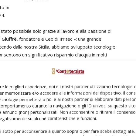
ato
in
24.
stato possibile solo grazie al lavoro e alla passione di
 Giuffrè
, fondatore e Ceo di Irritec –: una grande
endo dalla nostra Sicilia, abbiamo sviluppato tecnologie
consentono un significativo risparmio d’acqua in molti
e è che, ovunque arrivi, Irritec entra in una sinergia
prenderne meglio le necessità e consentirci di
 è rivolto al futuro, con la stessa passione e
de agronomiche, climatiche e alimentari ed essere
re le migliori esperienze, noi e i nostri partner utilizziamo tecnologie
er memorizzare e/o accedere alle informazioni del dispositivo. Il con
a del nostro pianeta».
ecnologie permetterà a noi e ai nostri partner di elaborare dati person
comportamento durante la navigazione o gli ID univoci su questo sito 
Da cinquant’anni, l'azienda realizza e distribuisce
 annunci (non) personalizzati. Non acconsentire o ritirare il consens
tecnologie che ottimizzano l'uso delle risorse,
 negativamente su alcune caratteristiche e funzioni.
consentendo un risparmio fino al 50% di acqua e un
ui sotto per acconsentire a quanto sopra o per fare scelte dettagliate.
aumento di produzione dal 20% al 90%, contribuendo