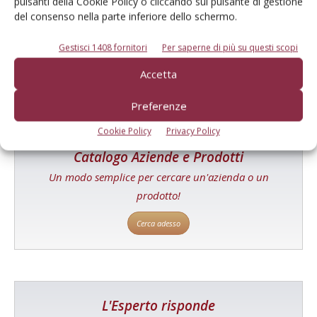
E-magazine
pulsanti della Cookie Policy o cliccando sul pulsante di gestione
del consenso nella parte inferiore dello schermo.
Tecniche, prodotti e servizi dalle aziende
Gestisci 1408 fornitori
Per saperne di più su questi scopi
Accetta
Preferenze
Cookie Policy
Privacy Policy
Catalogo Aziende e Prodotti
Un modo semplice per cercare un'azienda o un
prodotto!
Cerca adesso
L'Esperto risponde