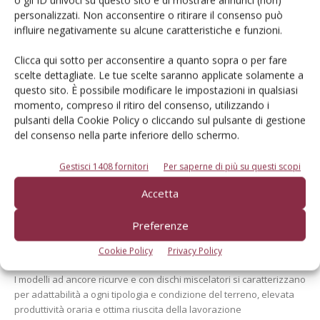
o gli ID univoci su questo sito e di mostrare annunci (non)
Cerca adesso
personalizzati. Non acconsentire o ritirare il consenso può
influire negativamente su alcune caratteristiche e funzioni.
Clicca qui sotto per acconsentire a quanto sopra o per fare
scelte dettagliate. Le tue scelte saranno applicate solamente a
questo sito. È possibile modificare le impostazioni in qualsiasi
momento, compreso il ritiro del consenso, utilizzando i
pulsanti della Cookie Policy o cliccando sul pulsante di gestione
del consenso nella parte inferiore dello schermo.
Gestisci 1408 fornitori
Per saperne di più su questi scopi
Dalla stessa categoria
Accetta
TECNICA
19 Giugno 2026
Preferenze
Coltivatori indispensabili per
Cookie Policy
Privacy Policy
l’agricoltura moderna
I modelli ad ancore ricurve e con dischi miscelatori si caratterizzano
per adattabilità a ogni tipologia e condizione del terreno, elevata
produttività oraria e ottima riuscita della lavorazione