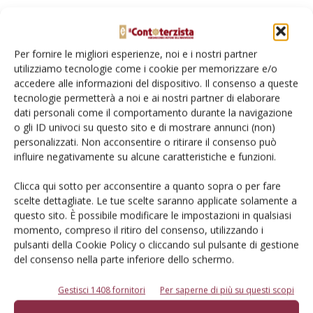
Per fornire le migliori esperienze, noi e i nostri partner
utilizziamo tecnologie come i cookie per memorizzare e/o
Dalla stessa categoria
accedere alle informazioni del dispositivo. Il consenso a queste
tecnologie permetterà a noi e ai nostri partner di elaborare
dati personali come il comportamento durante la navigazione
TECNICA
19 Giugno 2026
o gli ID univoci su questo sito e di mostrare annunci (non)
Coltivatori indispensabili per
personalizzati. Non acconsentire o ritirare il consenso può
influire negativamente su alcune caratteristiche e funzioni.
l’agricoltura moderna
I modelli ad ancore ricurve e con dischi miscelatori si caratterizzano
Clicca qui sotto per acconsentire a quanto sopra o per fare
per adattabilità a ogni tipologia e condizione del terreno, elevata
scelte dettagliate. Le tue scelte saranno applicate solamente a
produttività oraria e ottima riuscita della lavorazione
questo sito. È possibile modificare le impostazioni in qualsiasi
momento, compreso il ritiro del consenso, utilizzando i
Di
Pier Luigi Scevola
pulsanti della Cookie Policy o cliccando sul pulsante di gestione
del consenso nella parte inferiore dello schermo.
ECONOMIA E MERCATI
23 Febbraio 2026
Gestisci 1408 fornitori
Per saperne di più su questi scopi
Mietitrebbie, vendite al