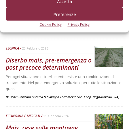
Accetta
minimo storico
Preferenze
Nel 2025 sono state immatricolate solo 234 macchine (-12% sul
2024). Le motivazioni nelle parole dei costruttori
Cookie Policy
Privacy Policy
Di
Ottavio Repetti
TECNICA
23 Febbraio 2026
Diserbo mais, pre-emergenza o
post precoce determinanti
Per ogni situazione di inerbimento esiste una combinazione di
trattamento. Nel post-emergenza soluzioni per tutte le situazioni o
quasi
Di
Denis Bartolini (Ricerca & Sviluppo Terremerse Soc. Coop. Bagnacavallo - RA)
ECONOMIA E MERCATI
21 Gennaio 2026
Mais, rese sulle montagne