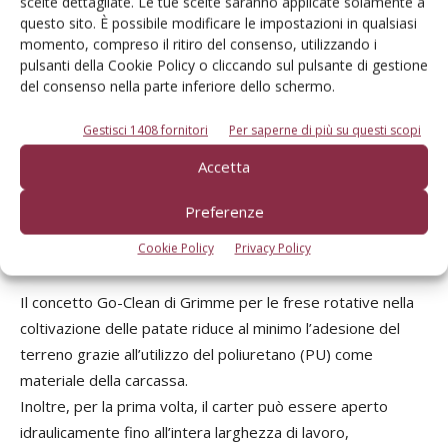
scelte dettagliate. Le tue scelte saranno applicate solamente a
questo sito. È possibile modificare le impostazioni in qualsiasi
Grimme
momento, compreso il ritiro del consenso, utilizzando i
pulsanti della Cookie Policy o cliccando sul pulsante di gestione
del consenso nella parte inferiore dello schermo.
Gestisci 1408 fornitori
Per saperne di più su questi scopi
Accetta
Preferenze
Cookie Policy
Privacy Policy
Il concetto Go-Clean di Grimme per le frese rotative nella
coltivazione delle patate riduce al minimo l’adesione del
terreno grazie all’utilizzo del poliuretano (PU) come
materiale della carcassa.
Inoltre, per la prima volta, il carter può essere aperto
idraulicamente fino all’intera larghezza di lavoro,