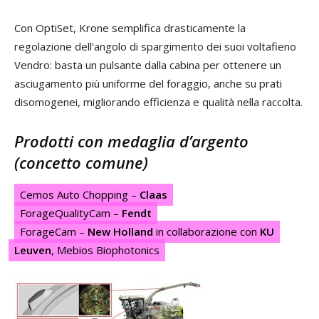
Con OptiSet, Krone semplifica drasticamente la
regolazione dell’angolo di spargimento dei suoi voltafieno
Vendro: basta un pulsante dalla cabina per ottenere un
asciugamento più uniforme del foraggio, anche su prati
disomogenei, migliorando efficienza e qualità nella raccolta.
Prodotti con medaglia d’argento
(concetto comune)
Cemos Auto Chopping –
Claas
ForageQualityCam –
Fendt
ForageCam –
New Holland
in collaborazione con
KU
Leuven
, Mebios Biophotonics