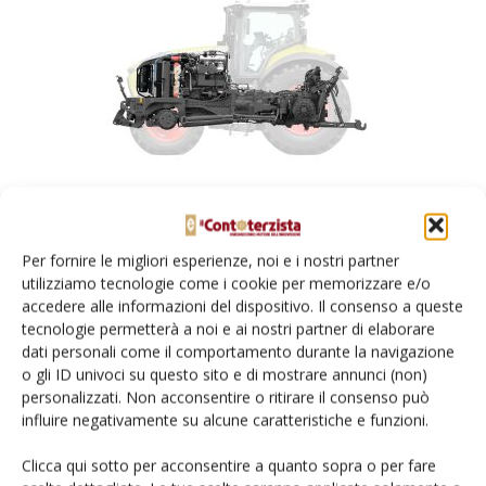
Il sistema di gestione adattivo e predittivo della
trasmissione per cambi a variazione continua sviluppato da
Per fornire le migliori esperienze, noi e i nostri partner
utilizziamo tecnologie come i cookie per memorizzare e/o
Claas per i nuovi trattori Axion di grandi dimensioni combina
accedere alle informazioni del dispositivo. Il consenso a queste
mappe di efficienza per motore, trasmissione e impianto
tecnologie permetterà a noi e ai nostri partner di elaborare
idraulico con un algoritmo autoapprendente. In particolare,
dati personali come il comportamento durante la navigazione
la funzione “Auto Load Anticipation” adatta proattivamente
o gli ID univoci su questo sito e di mostrare annunci (non)
personalizzati. Non acconsentire o ritirare il consenso può
il regime del motore alle variazioni di carico, fornendo
influire negativamente su alcune caratteristiche e funzioni.
sempre la potenza necessaria con consumi minimi.
Clicca qui sotto per acconsentire a quanto sopra o per fare
Go-Clean (Pulizia facile e sicura per fresatrici rotative) –