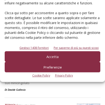
influire negativamente su alcune caratteristiche e funzioni.
Clicca qui sotto per acconsentire a quanto sopra o per fare
scelte dettagliate. Le tue scelte saranno applicate solamente a
questo sito. È possibile modificare le impostazioni in qualsiasi
momento, compreso il ritiro del consenso, utilizzando i
pulsanti della Cookie Policy o cliccando sul pulsante di gestione
Dalla stessa categoria
del consenso nella parte inferiore dello schermo.
Gestisci 1408 fornitori
Per saperne di più su questi scopi
TECNICA
22 Luglio 2026
Accetta
Merlo, restyling Turbofarmer e
non solo
Preferenze
Merlo ha aggiornato la sua gamma di telescopici TF e Roto, assieme
Cookie Policy
Privacy Policy
a un nuovo trattore multifunzione e a una versione full electric del
suo minicingolato
Di
Davide Gallesio