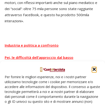
motori, con riflessi importanti anche sul piano mediatico e
dei “social”: oltre 75 mila persone sono state raggiunte
attraverso FaceBook, e questo ha prodotto 500mila
interazioni».
Industria e politica a confronto
Pei, le difficoltà dell’approccio dal basso
La fertirrigazione di precisione rispetta l’ambiente
Per fornire le migliori esperienze, noi e i nostri partner
utilizziamo tecnologie come i cookie per memorizzare e/o
TAG
Contoterzismo
Contoterzisti
Eima International
accedere alle informazioni del dispositivo. Il consenso a queste
Federunacoma
Investimenti
Massimo Goldoni
Psr
tecnologie permetterà a noi e ai nostri partner di elaborare
dati personali come il comportamento durante la navigazione
o gli ID univoci su questo sito e di mostrare annunci (non)