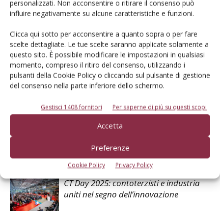
personalizzati. Non acconsentire o ritirare il consenso può
influire negativamente su alcune caratteristiche e funzioni.
Facebook
Twitter
Clicca qui sotto per acconsentire a quanto sopra o per fare
scelte dettagliate. Le tue scelte saranno applicate solamente a
questo sito. È possibile modificare le impostazioni in qualsiasi
Articoli correlati
momento, compreso il ritiro del consenso, utilizzando i
pulsanti della Cookie Policy o cliccando sul pulsante di gestione
del consenso nella parte inferiore dello schermo.
Macchine agricole, Etiopia e Italia
sempre più vicine
Gestisci 1408 fornitori
Per saperne di più su questi scopi
Accetta
Maschio Gaspardo, ricavi 2025 a quota
390 milioni di euro
Preferenze
Cookie Policy
Privacy Policy
CT Day 2025: contoterzisti e industria
uniti nel segno dell’innovazione