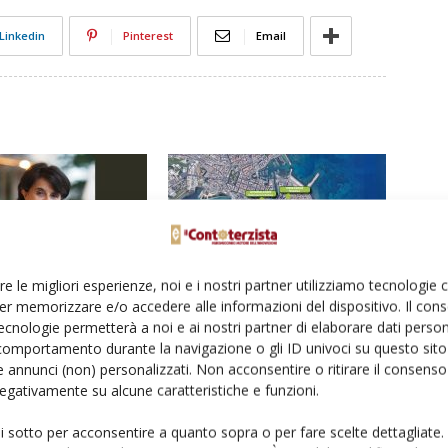
Linkedin
Pinterest
Email
re le migliori esperienze, noi e i nostri partner utilizziamo tecnologie
er memorizzare e/o accedere alle informazioni del dispositivo. Il con
itiche a sostegno degli
Macchine agricole in vetrina al G7 di
ecnologie permetterà a noi e ai nostri partner di elaborare dati person
»
Ortigia
comportamento durante la navigazione o gli ID univoci su questo sito 
 annunci (non) personalizzati. Non acconsentire o ritirare il consens
 negativamente su alcune caratteristiche e funzioni.
ui sotto per acconsentire a quanto sopra o per fare scelte dettagliate.