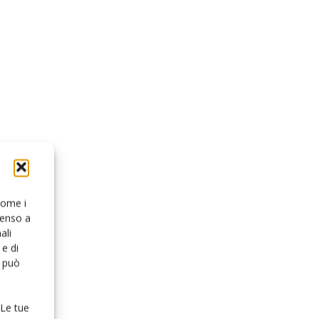
 come i
senso a
ali
e di
o può
 Le tue