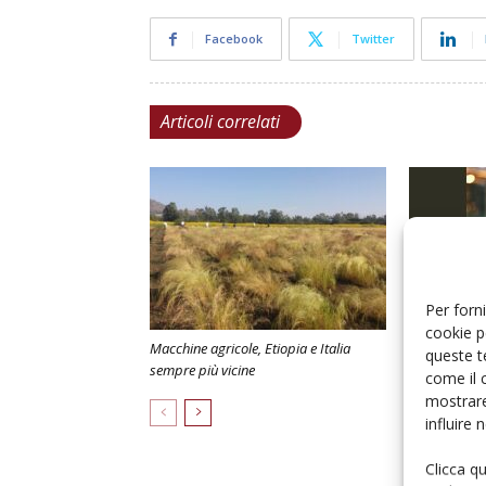
Facebook
Twitter
Articoli correlati
Per forni
cookie p
Macchine agricole, Etiopia e Italia
«Servono pol
queste t
sempre più vicine
investimenti
come il 
mostrare
influire
Clicca q