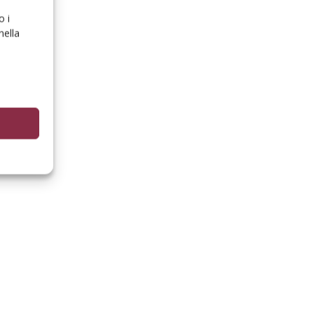
o i
nella