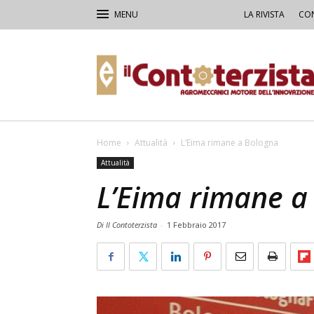
LA RIVISTA
CON
Il
Contoterzista
Home
Attualità
L’Eima rimane a Bologna
Attualità
L’Eima rimane a
Di Il Contoterzista
-
1 Febbraio 2017