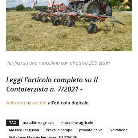
Verifica su una macchina con all’attivo 200 ettari
Leggi l'articolo completo su Il
Contoterzista n. 7/2021
-
Abbonati
e
accedi
all’edicola digitale
TAG
macchin eagricole
macchine agricole
Massey Ferguson
Prova in campo
provato da voi
Voltafieno
Voltafieno Massey Ferguson TD 776X DN