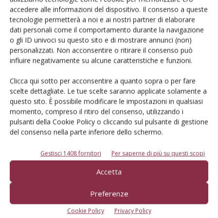
accedere alle informazioni del dispositivo. Il consenso a queste
tecnologie permetterà a noi e ai nostri partner di elaborare
dati personali come il comportamento durante la navigazione
o gli ID univoci su questo sito e di mostrare annunci (non)
personalizzati. Non acconsentire o ritirare il consenso può
Dalla stessa categoria
influire negativamente su alcune caratteristiche e funzioni.
PROVATO DAGLI AGROMECCANICI
25 Maggio 2026
Clicca qui sotto per acconsentire a quanto sopra o per fare
scelte dettagliate. Le tue scelte saranno applicate solamente a
McCormick X8.631 VT-Drive
questo sito. È possibile modificare le impostazioni in qualsiasi
momento, compreso il ritiro del consenso, utilizzando i
Verifica effettuata su una macchina con all’attivo 300 ore
pulsanti della Cookie Policy o cliccando sul pulsante di gestione
Di Ottavio Repetti
-
del consenso nella parte inferiore dello schermo.
Gestisci 1408 fornitori
Per saperne di più su questi scopi
PROVATO DAGLI AGROMECCANICI
25 Maggio 2026
Accetta
Erpice a dischi Rol-Ex BT 300 e
rullo-cutter Rol-Ex WCNF 300
Preferenze
Verifica effettuata su una macchina con all’attivo una stagione
Cookie Policy
Privacy Policy