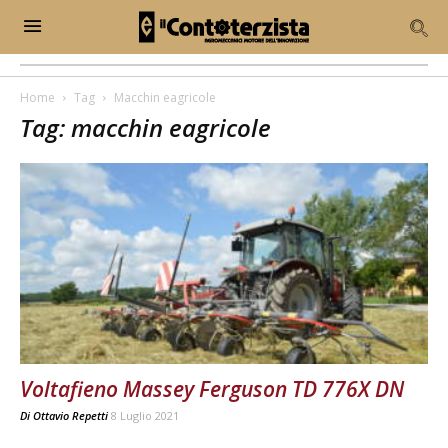
Home
Tag
Macchin eagricole
Tag: macchin eagricole
Voltafieno Massey Ferguson TD 776X DN
Di
Ottavio Repetti
8 Luglio 2021