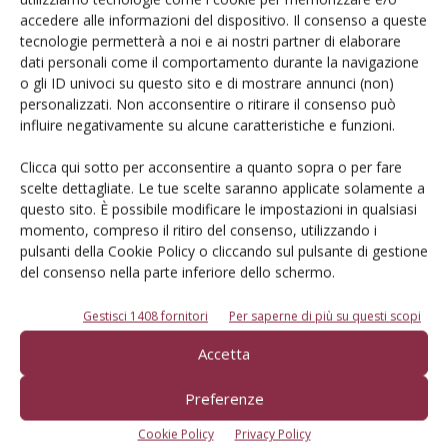
Iscriviti alle nostre newsletter
accedere alle informazioni del dispositivo. Il consenso a queste
tecnologie permetterà a noi e ai nostri partner di elaborare
dati personali come il comportamento durante la navigazione
o gli ID univoci su questo sito e di mostrare annunci (non)
personalizzati. Non acconsentire o ritirare il consenso può
influire negativamente su alcune caratteristiche e funzioni.
Clicca qui sotto per acconsentire a quanto sopra o per fare
scelte dettagliate. Le tue scelte saranno applicate solamente a
questo sito. È possibile modificare le impostazioni in qualsiasi
momento, compreso il ritiro del consenso, utilizzando i
pulsanti della Cookie Policy o cliccando sul pulsante di gestione
del consenso nella parte inferiore dello schermo.
Gestisci 1408 fornitori
Per saperne di più su questi scopi
© Tecniche Nuove Spa. Tutti i diritti riservati. Sede legale Via Eritrea 21 -
Accetta
20157 Milano | Codice fiscale, Partita IVA e Iscrizione al Registro delle
imprese di Milano: 00753480151
Registrazione Tribunale di Milano n. 71 del 05/03/2014 (Precedentemente
Preferenze
registrata presso il Tribunale di Bologna n. 6111 del 12/06/1992)
ROC "Poste italiane Spa sped. Abbonamento Postale DL 353/2003 conv. L.
Cookie Policy
Privacy Policy
27/02/2004 n. 46, art.1c.1: DCB Bologna" ROC n. 24344 dell'11 marzo 2014