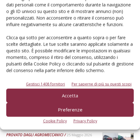
Dalla stessa categoria
dati personali come il comportamento durante la navigazione
o gli ID univoci su questo sito e di mostrare annunci (non)
personalizzati. Non acconsentire o ritirare il consenso può
PROVATO DAGLI AGROMECCANICI
25 Maggio 2026
influire negativamente su alcune caratteristiche e funzioni.
McCormick X8.631 VT-Drive
Clicca qui sotto per acconsentire a quanto sopra o per fare
scelte dettagliate. Le tue scelte saranno applicate solamente a
Verifica effettuata su una macchina con all’attivo 300 ore
questo sito. È possibile modificare le impostazioni in qualsiasi
Di Ottavio Repetti
-
momento, compreso il ritiro del consenso, utilizzando i
pulsanti della Cookie Policy o cliccando sul pulsante di gestione
del consenso nella parte inferiore dello schermo.
PROVATO DAGLI AGROMECCANICI
25 Maggio 2026
Gestisci 1408 fornitori
Per saperne di più su questi scopi
Erpice a dischi Rol-Ex BT 300 e
rullo-cutter Rol-Ex WCNF 300
Accetta
Verifica effettuata su una macchina con all’attivo una stagione
Preferenze
Di Ottavio Repetti
-
Cookie Policy
Privacy Policy
PROVATO DAGLI AGROMECCANICI
25 Maggio 2026