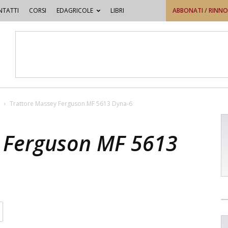
TATTI
CORSI
EDAGRICOLE
LIBRI
ABBONATI / RINN
Trattore Massey Ferguson MF 5613 Dyna-6
 Ferguson MF 5613