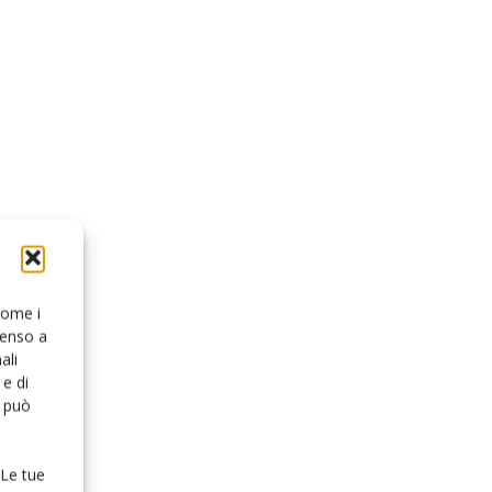
 come i
senso a
ali
e di
o può
 Le tue