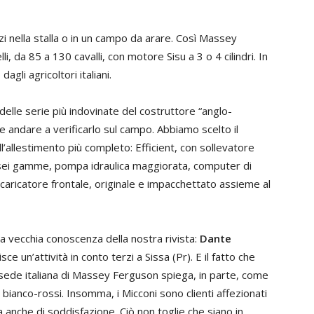
i nella stalla o in un campo da arare. Così Massey
da 85 a 130 cavalli, con motore Sisu a 3 o 4 cilindri. In
agli agricoltori italiani.
 delle serie più indovinate del costruttore “anglo-
 andare a verificarlo sul campo. Abbiamo scelto il
’allestimento più completo: Efficient, con sollevatore
 sei gamme, pompa idraulica maggiorata, computer di
l caricatore frontale, originale e impacchettato assieme al
na vecchia conoscenza della nostra rivista:
Dante
ce un’attività in conto terzi a Sissa (Pr). E il fatto che
la sede italiana di Massey Ferguson spiega, in parte, come
 bianco-rossi. Insomma, i Micconi sono clienti affezionati
 anche di soddisfazione. Ciò non toglie che siano in