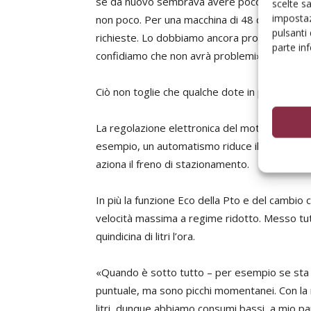
se da nuovo sembrava avere poco spunto, dop
scelte s
impostaz
non poco. Per una macchina di 48 quintali i cav
pulsanti
richieste. Lo dobbiamo ancora provare con u
parte in
confidiamo che non avrà problemi».
Ciò non toglie che qualche dote in più in ripr
La regolazione elettronica del motore è prog
esempio, un automatismo riduce il regime a 75
aziona il freno di stazionamento.
In più la funzione Eco della Pto e del cambio 
velocità massima a regime ridotto. Messo tutt
quindicina di litri l’ora.
«Quando è sotto tutto – per esempio se sta tir
puntuale, ma sono picchi momentanei. Con la 
litri, dunque abbiamo consumi bassi, a mio parer