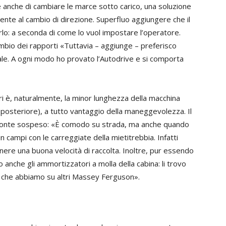
e anche di cambiare le marce sotto carico, una soluzione
nte al cambio di direzione. Superfluo aggiungere che il
: a seconda di come lo vuol impostare l’operatore.
mbio dei rapporti «Tuttavia – aggiunge – preferisco
le. A ogni modo ho provato l’Autodrive e si comporta
i è, naturalmente, la minor lunghezza della macchina
o posteriore), a tutto vantaggio della maneggevolezza. Il
il ponte sospeso: «È comodo su strada, ma anche quando
n campi con le carreggiate della mietitrebbia. Infatti
ere una buona velocità di raccolta. Inoltre, pur essendo
o anche gli ammortizzatori a molla della cabina: li trovo
e che abbiamo su altri Massey Ferguson».