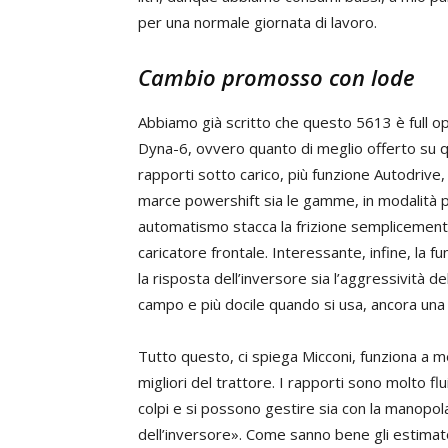
per una normale giornata di lavoro.
Cambio promosso con lode
Abbiamo già scritto che questo 5613 è full o
Dyna-6, ovvero quanto di meglio offerto su q
rapporti sotto carico, più funzione Autodriv
marce powershift sia le gamme, in modalità pe
automatismo stacca la frizione semplicemente 
caricatore frontale. Interessante, infine, la fu
la risposta dell’inversore sia l’aggressività d
campo e più docile quando si usa, ancora una vo
Tutto questo, ci spiega Micconi, funziona a me
migliori del trattore. I rapporti sono molto 
colpi e si possono gestire sia con la manopola a
dell’inversore». Come sanno bene gli estimator