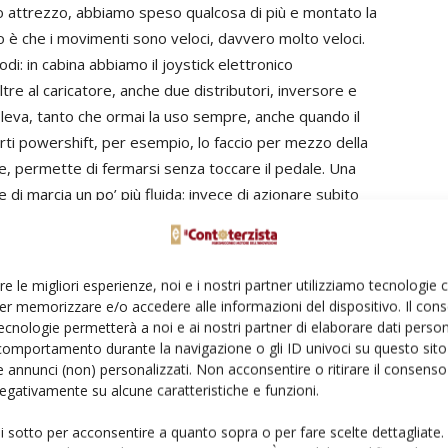
attrezzo, abbiamo speso qualcosa di più e montato la
o è che i movimenti sono veloci, davvero molto veloci.
i: in cabina abbiamo il joystick elettronico
tre al caricatore, anche due distributori, inversore e
 leva, tanto che ormai la uso sempre, anche quando il
rti powershift, per esempio, lo faccio per mezzo della
ne, permette di fermarsi senza toccare il pedale. Una
 di marcia un po’ più fluida: invece di azionare subito
il pulsante di inversione, così riduco i colpi alla
re le migliori esperienze, noi e i nostri partner utilizziamo tecnologie
er memorizzare e/o accedere alle informazioni del dispositivo. Il con
ecnologie permetterà a noi e ai nostri partner di elaborare dati person
r, da 4,4 litri di volume per 130 cavalli di potenza
comportamento durante la navigazione o gli ID univoci su questo sito 
 annunci (non) personalizzati. Non acconsentire o ritirare il consens
iri, con coppia costante tra 1.300 e 1.900 giri. Un
 negativamente su alcune caratteristiche e funzioni.
ovrebbe garantire, a un tempo, buone prestazioni e
 punto di vista delle performance - dicono i proprietari -
ui sotto per acconsentire a quanto sopra o per fare scelte dettagliate.