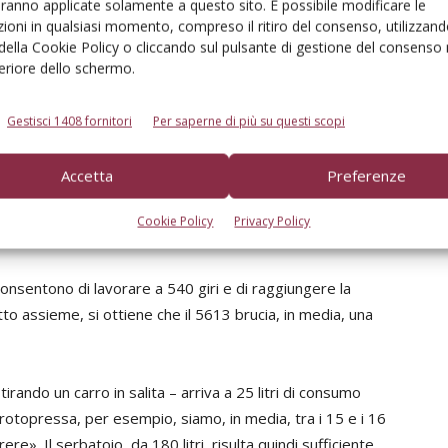
o le prime ore il motore si è slegato e ha migliorato
aranno applicate solamente a questo sito. È possibile modificare le
ioni in qualsiasi momento, compreso il ritiro del consenso, utilizzand
alli sono sufficienti ed è adeguata alle applicazioni
 della Cookie Policy o cliccando sul pulsante di gestione del consenso 
na combinata da tre metri – conclude Micconi – ma
feriore dello schermo.
Gestisci 1408 fornitori
Per saperne di più su questi scopi
esa farebbe sempre piacere, ci par di capire.
Accetta
Preferenze
ettata in funzione del contenimento dei costi. Per
0 giri non appena si mette l’inversore in folle e si
Cookie Policy
Privacy Policy
consentono di lavorare a 540 giri e di raggiungere la
o assieme, si ottiene che il 5613 brucia, in media, una
ando un carro in salita – arriva a 25 litri di consumo
rotopressa, per esempio, siamo, in media, tra i 15 e i 16
e». Il serbatoio, da 180 litri, risulta quindi sufficiente