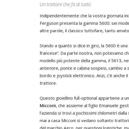
Un trattore che fa di tutto
Indipendentemente che la vostra giornata iniz
Ferguson presenta la gamma 5600: sei modelli, 
altre parole, il classico tuttofare, tanto amato d
Stando a quanto si dice in giro, la 5600 è una
francese”. Da parte nostra, non potevamo che
modello più potente della gamma, il 5613, nell
anteriore, ponte e cabina sospesi, cambio a
bordo e joystick elettronico. Anzi, c’è anche i
trattore.
Questo gioiellino full-optional appartiene a u
Micconi
, che assieme al figlio Emanuele gestis
l’azienda si trovi a pochissimi chilometri dal
mai a casa Micconi si vedano soltanto trattori
del marchio Agco, per questioni logistiche, ma