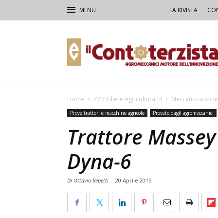
LA RIVISTA
CON
Il
Contoterzista
Home
ZZZ Filiere Agricoltura24
Meccanizzazione
Prove trattori e macchine agricole
Provato dagli agromeccanici
Trattore Massey
Dyna-6
Di Ottavio Repetti
-
20 Aprile 2015