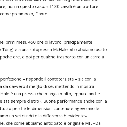
are, non in questo caso. «Il 130 cavalli è un trattore
e, come preambolo, Dante.
nei primi mesi, 450 ore di lavoro, principalmente
o Tdng) e a una rotopressa McHale. «Lo abbiamo usato
 poche ore, e poi per qualche trasporto con un carro a
perfezione – risponde il contoterzista – sia con la
ma dà davvero il meglio di sé, mettendo in mostra
McHale è una pressa che mangia molto, eppure anche
 le sta sempre dietro». Buone performance anche con la
ttutto perché le dimensioni contenute agevolano le
 un sei cilindri e la differenza è evidente».
ale, che come abbiamo anticipato è originale MF. «Dal