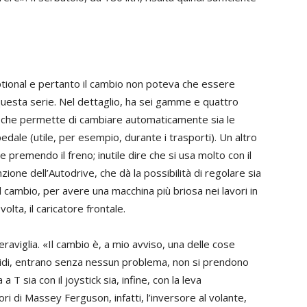
ptional e pertanto il cambio non poteva che essere
uesta serie. Nel dettaglio, ha sei gamme e quattro
e, che permette di cambiare automaticamente sia le
dale (utile, per esempio, durante i trasporti). Un altro
premendo il freno; inutile dire che si usa molto con il
nzione dell’Autodrive, che dà la possibilità di regolare sia
el cambio, per avere una macchina più briosa nei lavori in
lta, il caricatore frontale.
raviglia. «Il cambio è, a mio avviso, una delle cose
fluidi, entrano senza nessun problema, non si prendono
 T sia con il joystick sia, infine, con la leva
i di Massey Ferguson, infatti, l’inversore al volante,