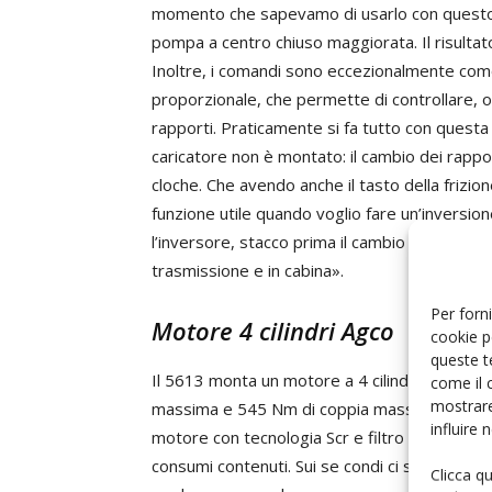
momento che sapevamo di usarlo con questo 
pompa a centro chiuso maggiorata. Il risultat
Inoltre, i comandi sono eccezionalmente comod
proporzionale, che permette di controllare, ol
rapporti. Praticamente si fa tutto con questa
caricatore non è montato: il cambio dei rappo
cloche. Che avendo anche il tasto della frizio
funzione utile quando voglio fare un’inversione
l’inversore, stacco prima il cambio e poi premo 
trasmissione e in cabina».
Per forni
Motore 4 cilindri Agco
cookie p
queste t
Il 5613 monta un motore a 4 cilindri Agco Powe
come il 
mostrare
massima e 545 Nm di coppia massima a 1.600 g
influire
motore con tecnologia Scr e filtro Doc che d
consumi contenuti. Sui se condi ci siamo, e dal
Clicca q