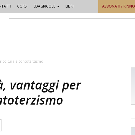
TATTI
CORSI
EDAGRICOLE
LIBRI
ABBONATI / RINN
gricoltura e contoterzismo
à, vantaggi per
ntoterzismo