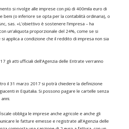
ento si rivolge alle imprese con più di 400mila euro di
beni (o inferiore se opta per la contabilità ordinaria), o
snc, sas. «L’obiettivo è sostenere l’impresa – ha
con un’aliquota proporzionale del 24%, come se si
e si applica a condizione che il reddito di impresa non sia
17 gli atti ufficiali dell’Agenzia delle Entrate verranno
ro il 31 marzo 2017 si potrà chiedere la definizione
 giacenti in Equitalia. Si possono pagare le cartelle senza
 anni.
 fiscale obbliga le imprese anche agricole e anche gli
municare le fatture emesse e registrate all’Agenzia delle
nza comporta una sanzione di 2 euro a fattura, con un