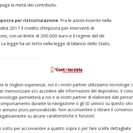
paga la metà dei contributi».
mposta per ristrutturazione
. Fra le azioni inserite nella
ilità 2017 il credito d’imposta per interventi di
ione, con un limite di 200.000 euro e il regime del de
 La legge ha un tetto nella legge di bilancio dello Stato,
conferma la legge secondo la quale, quando un soggetto
 ad ammortizzare di più di quello che ha pagato. La
 140. I beni strumentali devono essere nuovi, non c’è
re le migliori esperienze, noi e i nostri partner utilizziamo tecnologie
ti eliminati gli autoveicoli», ha spiegato Tosoni.
er memorizzare e/o accedere alle informazioni del dispositivo. Il con
ecnologie permetterà a noi e ai nostri partner di elaborare dati person
mare acquisti nel 2017 non perdano l’occasione, anche
comportamento durante la navigazione o gli ID univoci su questo sito 
ato anche il prossimo anno.
 annunci (non) personalizzati. Non acconsentire o ritirare il consens
 negativamente su alcune caratteristiche e funzioni.
e di un acquisto di macchina operatrice o di un impianto
tizza 250, a condizione che la macchina sia a
ui sotto per acconsentire a quanto sopra o per fare scelte dettagliate.