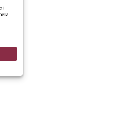
o i
nella