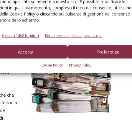
aranno applicate solamente a questo sito. È possibile modificare le
o A del decreto ministeriale». Un ulteriore premio è
ioni in qualsiasi momento, compreso il ritiro del consenso, utilizzand
acchina operatrice o l’impianto. Sul software la
 della Cookie Policy o cliccando sul pulsante di gestione del consenso 
feriore dello schermo.
 ricerca
Gestisci 1408 fornitori
Per saperne di più su questi scopi
nte
Accetta
Preferenze
cole. Lo
tenute
Cookie Policy
Privacy Policy
0.000
che che
feriori a
(se
di