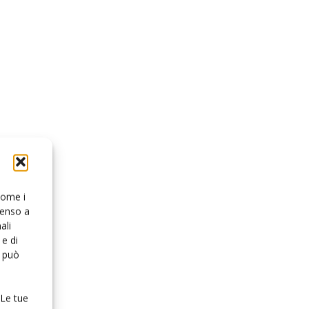
 come i
senso a
ali
e di
o può
 Le tue