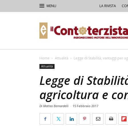
LA RIVISTA
CON
Il
Contoterzista
Home
Attualità
Legge di Stabilità, vantaggi per a
Attualità
Legge di Stabilit
agricoltura e co
Di Matteo Bernardelli
-
15 Febbraio 2017