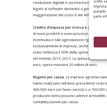
scelte s
conduzione digitale e sia inserita nell’allegat
impostaz
legato al software destinato a governare la m
pulsanti
maggiorazione del costo è del 40%.
parte in
Credito d’imposta per ricerca e sviluppo.
La
di nuovi prodotti e nuovi processi è forteme
incentivata e tale agevolazione riguarda
esclusivamente le imprese, anche quelle agri
stato rimborsa il 50% delle spese in più, sos
nel triennio 2013-2015. La spesa minima è 3
euro, spesa massima 20 milioni di euro.
Regime per cassa.
Le imprese agromeccani
hanno realizzato nell’anno precedente ricavi in
400.000 euro (se fanno servizi) o a 700.000 
producono beni) possono aderire al modello 
contabilizzazione per cassa.