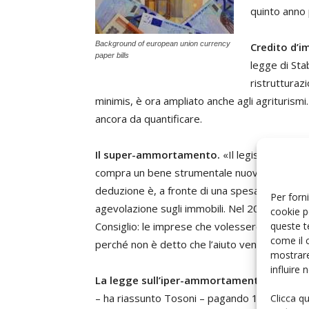
quinto anno 
Background of european union currency
Credito d’i
paper bills
legge di Stab
ristrutturaz
minimis, è ora ampliato anche agli agriturismi.
ancora da quantificare.
Il super-ammortamento.
«Il legislatore ri
compra un bene strumentale nuovo, ha diritto
deduzione è, a fronte di una spesa di 100, di
Per forni
agevolazione sugli immobili. Nel 2017 sono sta
cookie p
queste t
Consiglio: le imprese che volessero program
come il 
perché non è detto che l’aiuto venga conferm
mostrare
influire
La legge sull’iper-ammortamento.
«A front
– ha riassunto Tosoni – pagando 100 si ammor
Clicca q