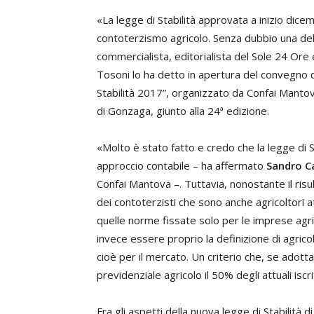
«La legge di Stabilità approvata a inizio dice
contoterzismo agricolo. Senza dubbio una dell
commercialista, editorialista del Sole 24 Ore e
Tosoni lo ha detto in apertura del convegno de
Stabilità 2017”, organizzato da Confai Mant
di Gonzaga, giunto alla 24ª edizione.
«Molto è stato fatto e credo che la legge di 
approccio contabile – ha affermato
Sandro Ca
Confai Mantova –. Tuttavia, nonostante il risu
dei contoterzisti che sono anche agricoltori a
quelle norme fissate solo per le imprese agric
invece essere proprio la definizione di agrico
cioè per il mercato. Un criterio che, se adott
previdenziale agricolo il 50% degli attuali iscri
Fra gli aspetti della nuova legge di Stabilità