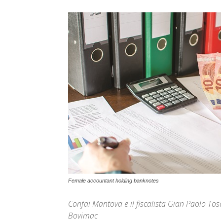
Female accountant holding banknotes
Confai Mantova e il fiscalista Gian Paolo Toso
Bovimac