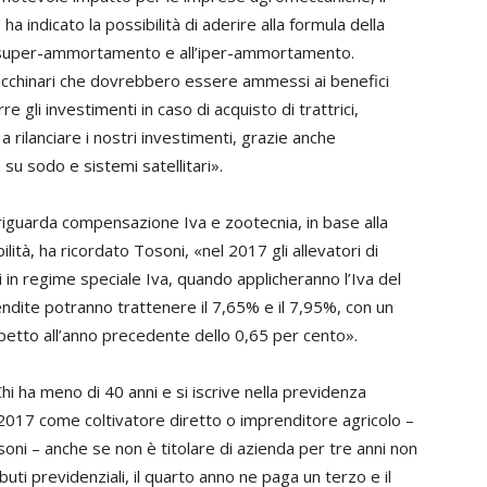
i
ha indicato la possibilità di aderire alla formula della
 al super-ammortamento e all’iper-ammortamento.
macchinari che dovrebbero essere ammessi ai benefici
re gli investimenti in caso di acquisto di trattrici,
 rilanciare i nostri investimenti, grazie anche
su sodo e sistemi satellitari».
iguarda compensazione Iva e zootecnia, in base alla
ilità, ha ricordato Tosoni, «nel 2017 gli allevatori di
ni in regime speciale Iva, quando applicheranno l’Iva del
ndite potranno trattenere il 7,65% e il 7,95%, con un
etto all’anno precedente dello 0,65 per cento».
hi ha meno di 40 anni e si iscrive nella previdenza
 2017 come coltivatore diretto o imprenditore agricolo –
oni – anche se non è titolare di azienda per tre anni non
buti previdenziali, il quarto anno ne paga un terzo e il