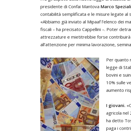
presidente di Confai Mantova
Marco Spezial
contabilità semplificata e le misure legate
«Abbiamo già inviato al Mipaaf l’elenco dei 
fiscali – ha precisato Cappellini –. Poter detrar
attrezzature e mietitrebbie forse contribuirà a
all’attenzione per minima lavorazione, semina 
Per quanto r
legge di Stab
bovini e sui
10% sulle ve
aumento risp
I giovani.
«C
agricola nel
ha detto Tos
paga i contri