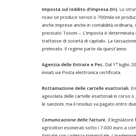
Imposta sul reddito d’impresa (Iri).
Lo strum
ricavi se produce servizi o 700mila se produce 
anche imprese anche in contabilità ordinaria, 
precisato Tosoni –. L’imposta è determinata 
trattasse di società di capitali». La tassazion
prelevato. Il regime parte da quest’anno.
Agenzia delle Entrate e Pec.
Dal 1° luglio 20
inviati via Posta elettronica certificata.
Rottamazione delle cartelle esattoriali.
Ent
agevolata delle cartelle esattoriali in corso o
le sanzioni, ma il residuo va pagato entro due
Comunicazione delle fatture.
Il legislatore
agricoltori esonerati sotto i 7.000 euro a co
Entrate con cadenza trimestrale. L’inadempie