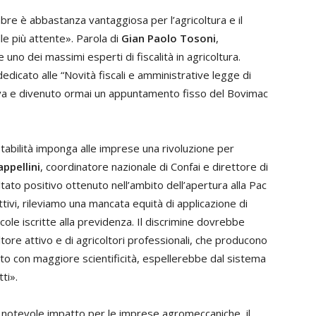
mbre è abbastanza vantaggiosa per l’agricoltura e il
e più attente». Parola di
Gian Paolo Tosoni
,
 uno dei massimi esperti di fiscalità in agricoltura.
dicato alle “Novità fiscali e amministrative legge di
ova e divenuto ormai un appuntamento fisso del Bovimac
Stabilità imponga alle imprese una rivoluzione per
ppellini
, coordinatore nazionale di Confai e direttore di
ltato positivo ottenuto nell’ambito dell’apertura alla Pac
ttivi, rileviamo una mancata equità di applicazione di
ole iscritte alla previdenza. Il discrimine dovrebbe
ltore attivo e di agricoltori professionali, che producono
ato con maggiore scientificità, espellerebbe dal sistema
tti».
 di notevole impatto per le imprese agromeccaniche, il