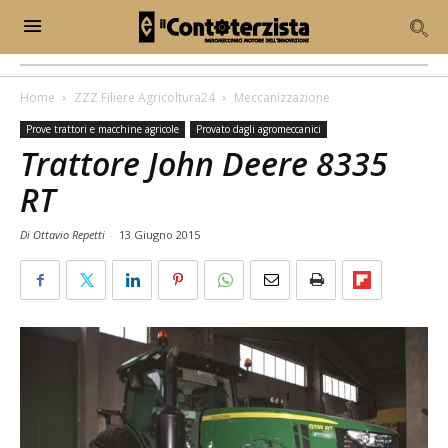
Home
ZZZ Filiere Agricoltura24
Meccanizzazione
Prove trattori e macchine agricole
Provato dagli agromeccanici
Trattore John Deere 8335
RT
Di Ottavio Repetti
-
13 Giugno 2015