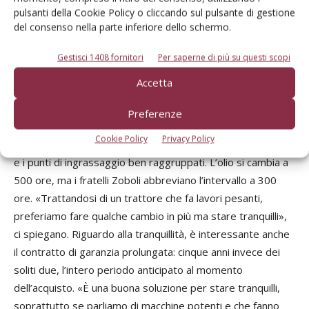
silenziosa e ben climatizzata. «Anche se proprio il
pulsanti della Cookie Policy o cliccando sul pulsante di gestione
climatizzatore ha avuto uno dei pochissimi guasti del
del consenso nella parte inferiore dello schermo.
trattore: un tubo rotto, che ha portato all’interruzione del
funzionamento». Altri guasti riguardano sempre le
Gestisci 1408 fornitori
Per saperne di più su questi scopi
condotte, ma quelle idrauliche, saltate probabilmente per
Accetta
un difetto di fabbrica.
Preferenze
Comfort vuol dire, naturalmente, anche manutenzioni: i
Cookie Policy
Privacy Policy
tempi sono nella media, per un trattore di questa potenza,
e i punti di ingrassaggio ben raggruppati. L’olio si cambia a
500 ore, ma i fratelli Zoboli abbreviano l’intervallo a 300
ore. «Trattandosi di un trattore che fa lavori pesanti,
preferiamo fare qualche cambio in più ma stare tranquilli»,
ci spiegano. Riguardo alla tranquillità, è interessante anche
il contratto di garanzia prolungata: cinque anni invece dei
soliti due, l’intero periodo anticipato al momento
dell’acquisto. «È una buona soluzione per stare tranquilli,
soprattutto se parliamo di macchine potenti e che fanno