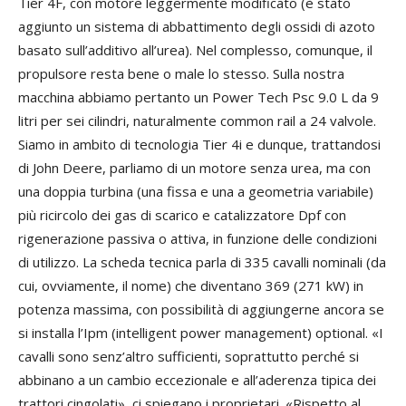
Tier 4F, con motore leggermente modificato (è stato
aggiunto un sistema di abbattimento degli ossidi di azoto
basato sull’additivo all’urea). Nel complesso, comunque, il
propulsore resta bene o male lo stesso. Sulla nostra
macchina abbiamo pertanto un Power Tech Psc 9.0 L da 9
litri per sei cilindri, naturalmente common rail a 24 valvole.
Siamo in ambito di tecnologia Tier 4i e dunque, trattandosi
di John Deere, parliamo di un motore senza urea, ma con
una doppia turbina (una fissa e una a geometria variabile)
più ricircolo dei gas di scarico e catalizzatore Dpf con
rigenerazione passiva o attiva, in funzione delle condizioni
di utilizzo. La scheda tecnica parla di 335 cavalli nominali (da
cui, ovviamente, il nome) che diventano 369 (271 kW) in
potenza massima, con possibilità di aggiungerne ancora se
si installa l’Ipm (intelligent power management) optional. «I
cavalli sono senz’altro sufficienti, soprattutto perché si
abbinano a un cambio eccezionale e all’aderenza tipica dei
trattori cingolati», ci spiegano i proprietari. «Rispetto al