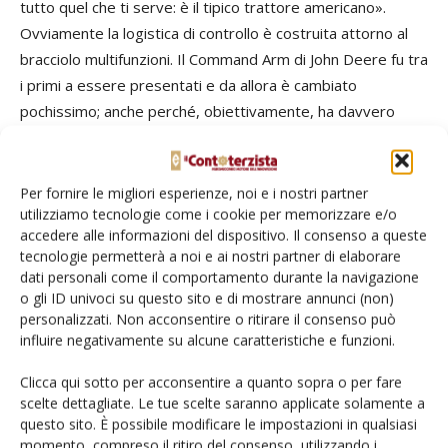
tutto quel che ti serve: è il tipico trattore americano».
Ovviamente la logistica di controllo è costruita attorno al
bracciolo multifunzioni. Il Command Arm di John Deere fu tra
i primi a essere presentati e da allora è cambiato
pochissimo; anche perché, obiettivamente, ha davvero
poco di migliorabile. In testata troviamo le leve dei
distributori e del sollevatore con, a fianco, la levetta del
cambio.
Per fornire le migliori esperienze, noi e i nostri partner
utilizziamo tecnologie come i cookie per memorizzare e/o
accedere alle informazioni del dispositivo. Il consenso a queste
Agganciato al bracciolo anche il terminale Command Center,
tecnologie permetterà a noi e ai nostri partner di elaborare
che può essere touch screen oXppure controllato dalla
dati personali come il comportamento durante la navigazione
classica pulsantiera John Deere. A esso fa capo un sistema
o gli ID univoci su questo sito e di mostrare annunci (non)
gestionale che è, come noto, tra i più completi e al tempo
personalizzati. Non acconsentire o ritirare il consenso può
influire negativamente su alcune caratteristiche e funzioni.
stesso semplici da usare, una volta presa la mano sui
comandi rapidi.
Clicca qui sotto per acconsentire a quanto sopra o per fare
scelte dettagliate. Le tue scelte saranno applicate solamente a
La macchina, aggiungono ancora i proprietari, è molto
questo sito. È possibile modificare le impostazioni in qualsiasi
momento, compreso il ritiro del consenso, utilizzando i