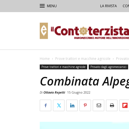
LA RIVISTA
CON
Il
Contoterzista
Home
Prove trattori e macchine agricole
Provato
Prove trattori e macchine agricole
Provato dagli agromeccanici
Combinata Alpe
Di
Ottavio Repetti
15 Giugno 2022