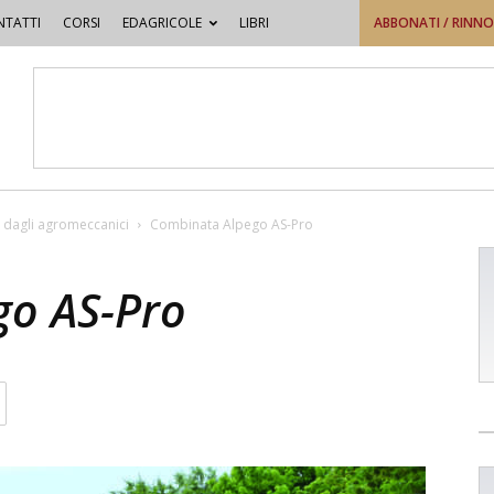
TATTI
CORSI
EDAGRICOLE
LIBRI
ABBONATI / RINN
 dagli agromeccanici
Combinata Alpego AS-Pro
go AS-Pro