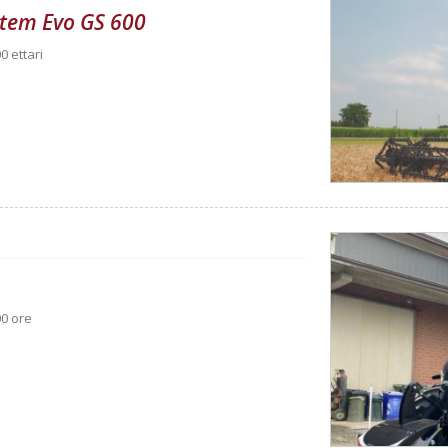
ystem Evo GS 600
0 ettari
00 ore