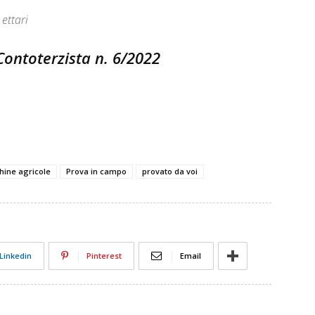
ettari
 Contoterzista n. 6/2022
ine agricole
Prova in campo
provato da voi
Linkedin
Pinterest
Email