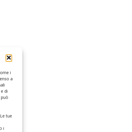
 come i
senso a
ali
e di
o può
 Le tue
o i