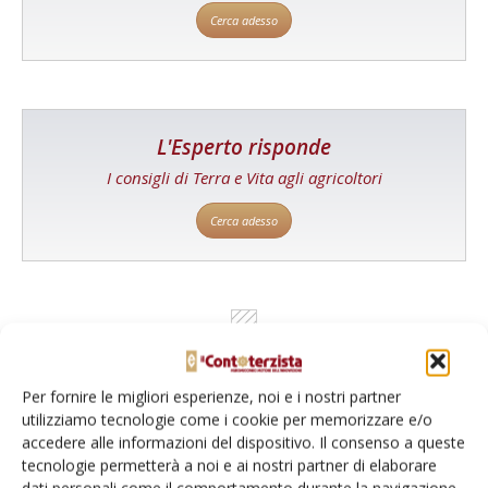
Cerca adesso
L'Esperto risponde
I consigli di Terra e Vita agli agricoltori
Cerca adesso
Per fornire le migliori esperienze, noi e i nostri partner
utilizziamo tecnologie come i cookie per memorizzare e/o
accedere alle informazioni del dispositivo. Il consenso a queste
tecnologie permetterà a noi e ai nostri partner di elaborare
Dalla stessa categoria
dati personali come il comportamento durante la navigazione