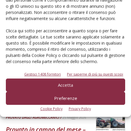
o gli ID univoci su questo sito e di mostrare annunci (non)
PROVATO DAGLI AGROMECCANICI
personalizzati. Non acconsentire o ritirare il consenso può
25 Maggio 2026
influire negativamente su alcune caratteristiche e funzioni.
McCormick X8.631 VT-Drive
Clicca qui sotto per acconsentire a quanto sopra o per fare
Verifica effettuata su una macchina con all’attivo 300 ore
scelte dettagliate. Le tue scelte saranno applicate solamente a
Di Ottavio Repetti
-
questo sito. È possibile modificare le impostazioni in qualsiasi
momento, compreso il ritiro del consenso, utilizzando i
pulsanti della Cookie Policy o cliccando sul pulsante di gestione
PROVATO DAGLI AGROMECCANICI
del consenso nella parte inferiore dello schermo.
25 Maggio 2026
Erpice a dischi Rol-Ex BT 300 e
Gestisci 1408 fornitori
Per saperne di più su questi scopi
rullo-cutter Rol-Ex WCNF 300
Accetta
Verifica effettuata su una macchina con all’attivo una stagione
Preferenze
Di Ottavio Repetti
-
Cookie Policy
Privacy Policy
PROVATO DAGLI AGROMECCANICI
25 Maggio 2026
Provato in campo del mese –