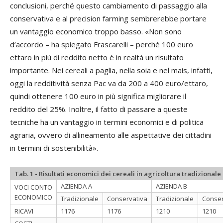
conclusioni, perché questo cambiamento di passaggio alla
conservativa e al precision farming sembrerebbe portare
un vantaggio economico troppo basso. «Non sono
d’accordo – ha spiegato Frascarelli – perché 100 euro
ettaro in più di reddito netto è in realtà un risultato
importante. Nei cereali a paglia, nella soia e nel mais, infatti,
oggi la redditività senza Pac va da 200 a 400 euro/ettaro,
quindi ottenere 100 euro in più significa migliorare il
reddito del 25%. Inoltre, il fatto di passare a queste
tecniche ha un vantaggio in termini economici e di politica
agraria, ovvero di allineamento alle aspettative dei cittadini
in termini di sostenibilità».
Tab. 1 - Risultati economici dei cereali in agricoltura tradizional
AZIENDA A
AZIENDA B
VOCI CONTO
ECONOMICO
Tradizionale
Conservativa
Tradizionale
Conser
RICAVI
1176
1176
1210
1210