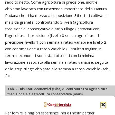
reddito netto. Come agricoltura di precisione, inoltre,
abbiamo lavorato con un’azienda importante della Pianura
Padana che ci ha messo a disposizione 36 ettari coltivati a
mais da granella, confrontando 3 livelli (agricoltura
tradizionale, conservativa e strip tillage) incrociati con
l’agricoltura di precisione (livello 0 senza agricoltura di
precisione, livello 1 con semina a rateo variabile e livello 2
con concimazione a rateo variabile). I risultati migliori in
termini economici sono stati ottenuti con la minima
lavorazione associata alla semina a rateo variabile, seguita
dallo strip tillage abbinato alla semina a rateo variabile (tab.
2)».
Tab. 2 - Risultati economici (€/ha) di confronto tra agricoltura
tradizionale e agricoltura conservativa (mais)
Tradizionale
Tradizionale
Tradizionale
Minim
0
1
2
0
Produzione
Per fornire le migliori esperienze, noi e i nostri partner