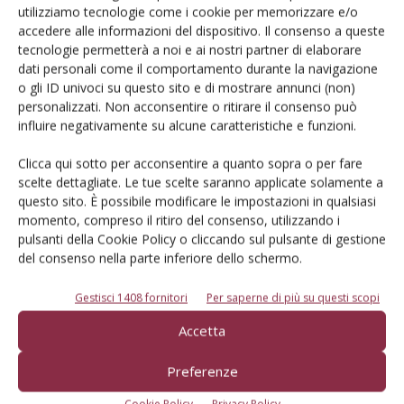
granella
8,00
9,44
8,93
7,72
utilizziamo tecnologie come i cookie per memorizzare e/o
(t/ha)
accedere alle informazioni del dispositivo. Il consenso a queste
Plv
1.384
1.634
1.544
1.335
tecnologie permetterà a noi e ai nostri partner di elaborare
dati personali come il comportamento durante la navigazione
Pagamento
400
400
400
400
o gli ID univoci su questo sito e di mostrare annunci (non)
diretto
personalizzati. Non acconsentire o ritirare il consenso può
RICAVI
1.784
2.034
1.944
1.735
influire negativamente su alcune caratteristiche e funzioni.
COSTI
861
930
852
790
VARIABILI
Clicca qui sotto per acconsentire a quanto sopra o per fare
REDDITO
scelte dettagliate. Le tue scelte saranno applicate solamente a
924
1.104
1.092
945
LORDO
questo sito. È possibile modificare le impostazioni in qualsiasi
RICAVI
1.784
2.034
1.944
1.735
momento, compreso il ritiro del consenso, utilizzando i
pulsanti della Cookie Policy o cliccando sul pulsante di gestione
COSTI
1.806
1.884
1.803
1.709
del consenso nella parte inferiore dello schermo.
TOTALI
UTILE
-21
150
141
26
Gestisci 1408 fornitori
Per saperne di più su questi scopi
RICAVI
1.784
2.034
1.944
1.735
Accetta
COSTI
1.556
1.635
1.553
1.471
ESPLICITI
Preferenze
REDDITO
229
399
391
265
NETTO
Cookie Policy
Privacy Policy