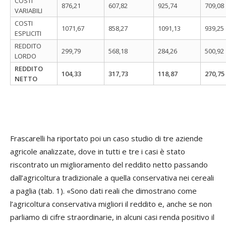
COSTI
876,21
607,82
925,74
709,08
VARIABILI
COSTI
1071,67
858,27
1091,13
939,25
ESPLICITI
REDDITO
299,79
568,18
284,26
500,92
LORDO
REDDITO
104,33
317,73
118,87
270,75
NETTO
Frascarelli ha riportato poi un caso studio di tre aziende
agricole analizzate, dove in tutti e tre i casi è stato
riscontrato un miglioramento del reddito netto passando
dall’agricoltura tradizionale a quella conservativa nei cereali
a paglia (tab. 1). «Sono dati reali che dimostrano come
l’agricoltura conservativa migliori il reddito e, anche se non
parliamo di cifre straordinarie, in alcuni casi renda positivo il