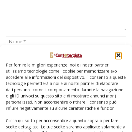
Per fornire le migliori esperienze, noi e i nostri partner
utilizziamo tecnologie come i cookie per memorizzare e/o
accedere alle informazioni del dispositivo. Il consenso a queste
tecnologie permetterà a noi e ai nostri partner di elaborare
Salva il mio nome, email e sito web in questo browser per la
dati personali come il comportamento durante la navigazione
prossima volta che commento.
o gli ID univoci su questo sito e di mostrare annunci (non)
personalizzati. Non acconsentire o ritirare il consenso può
influire negativamente su alcune caratteristiche e funzioni.
Clicca qui sotto per acconsentire a quanto sopra o per fare
scelte dettagliate. Le tue scelte saranno applicate solamente a