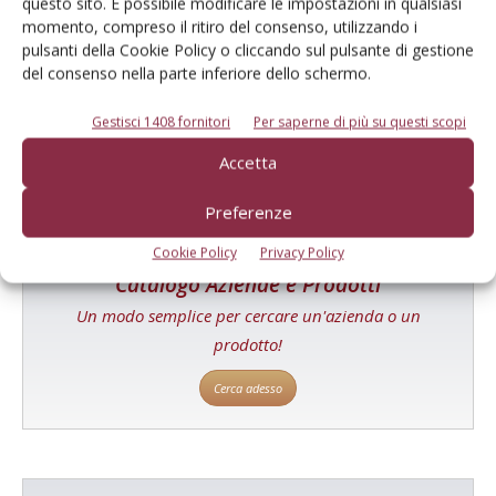
questo sito. È possibile modificare le impostazioni in qualsiasi
momento, compreso il ritiro del consenso, utilizzando i
E-magazine
pulsanti della Cookie Policy o cliccando sul pulsante di gestione
del consenso nella parte inferiore dello schermo.
Tecniche, prodotti e servizi dalle aziende
Gestisci 1408 fornitori
Per saperne di più su questi scopi
Accetta
Preferenze
Cookie Policy
Privacy Policy
Catalogo Aziende e Prodotti
Un modo semplice per cercare un'azienda o un
prodotto!
Cerca adesso