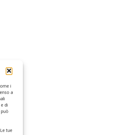
 come i
senso a
ali
e di
o può
 Le tue