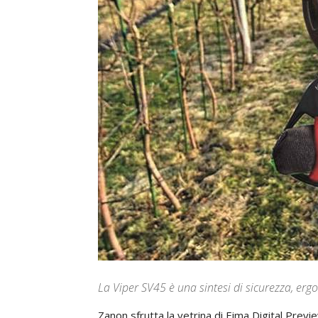
La Viper SV45 è una sintesi di sicurezza, erg
Zanon sfrutta la vetrina di Eima Digital Prev