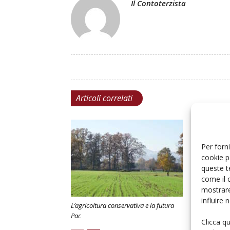
Il Contoterzista
Articoli correlati
Per forni
cookie p
queste t
come il 
mostrare
influire
L’agricoltura conservativa e la futura
Eima Digital
Pac
ottimizzare
Clicca q