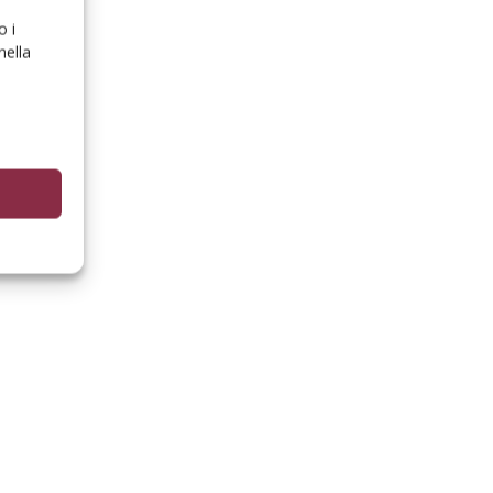
o i
nella