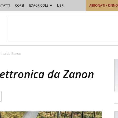
TATTI
CORSI
EDAGRICOLE
LIBRI
ABBONATI / RINN
onica da Zanon
lettronica da Zanon