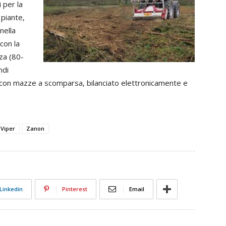
 per la
 piante,
nella
con la
za (80-
ndi
 o con mazze a scomparsa, bilanciato elettronicamente e
 Viper
Zanon
Linkedin
Pinterest
Email