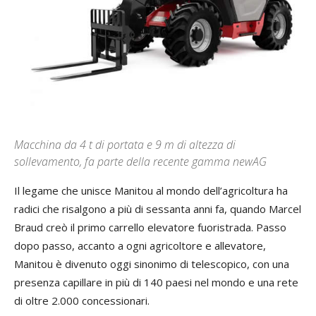
Macchina da 4 t di portata e 9 m di altezza di
sollevamento, fa parte della recente gamma newAG
Il legame che unisce Manitou al mondo dell’agricoltura ha
radici che risalgono a più di sessanta anni fa, quando Marcel
Braud creò il primo carrello elevatore fuoristrada. Passo
dopo passo, accanto a ogni agricoltore e allevatore,
Manitou è divenuto oggi sinonimo di telescopico, con una
presenza capillare in più di 140 paesi nel mondo e una rete
di oltre 2.000 concessionari.