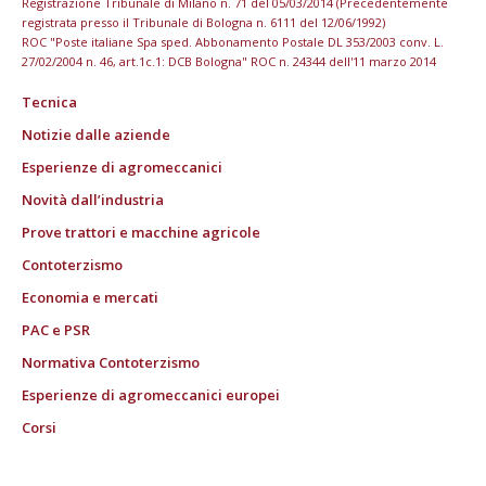
Registrazione Tribunale di Milano n. 71 del 05/03/2014 (Precedentemente
registrata presso il Tribunale di Bologna n. 6111 del 12/06/1992)
ROC "Poste italiane Spa sped. Abbonamento Postale DL 353/2003 conv. L.
27/02/2004 n. 46, art.1c.1: DCB Bologna" ROC n. 24344 dell'11 marzo 2014
Tecnica
Notizie dalle aziende
Esperienze di agromeccanici
Novità dall’industria
Prove trattori e macchine agricole
Contoterzismo
Economia e mercati
PAC e PSR
Normativa Contoterzismo
Esperienze di agromeccanici europei
Corsi