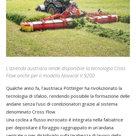
L'azienda austriaca rende disponibile la tecnologia Cross
Flow anche per il modello Novacat V 9200
Qualche
anno
fa
,
l'
austriaca
P
öttinger
ha
rivoluzionato
la
tecnologia
di sfalcio
,
rendendo
possibile
la formazione
delle
andane
senza
l
'
uso
di
condizionatori grazie al sistema
denominato
Cross Flow
.
Una
coclea
a
flusso
incrociato
è
integrata
nella
falciatrice
per
depositare
il
foraggio
raggruppato
in
un
'
andana
centrale
o per
distribuirlo
sulla
larghezza
di
lavoro
della