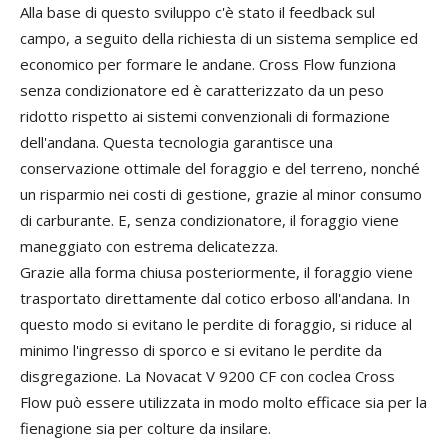
Alla base di questo sviluppo c'è stato il
feedback
sul
campo
,
a
seguito
della
richiesta
di
un
sistema
semplice
ed
economico
per
formare le
andane
.
Cross Flow
funziona
senza
condizionatore
ed
è
caratterizzato
da
un
peso
ridotto
rispetto
ai
sistemi
convenzionali
di
formazione
dell
'andana
.
Questa
tecnologia
garantisce
una
conservazione
ottimale
del
foraggio
e
del
terreno
,
nonché
un risparmio nei
costi
di
gestione
,
grazie
al
minor consumo
di
carburante
.
E
,
senza
condizionatore
,
il
foraggio
viene
maneggiato
con
estrema
delicatezza
.
Grazie
alla
forma
chiusa posteriormente
,
il
foraggio
viene
trasportato
direttamente
dal
cotico erboso
all
'
andana
.
In
questo
modo
si
evitano
le
perdite
di
foraggio
,
si
riduce
al
minimo l'
ingresso
di
sporco
e
si
evitano
le
perdite
da
disgregazione
.
La
Novacat
V
9200
CF
con
coclea
Cross
Flow
può
essere
utilizzata
in
modo
molto
efficace
sia
per la
fienagione sia per colture da insilare
.