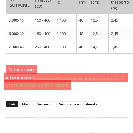
richiesta
(l)
(n°)
(cm)
trasporto
ISOTRONIC
(CV)
(m)
5.000/40
160 - 400
1.100
40
12,5
2,45
6.000/40
180 - 400
1.100
48
12,5
2,45
7.000/48
250 - 400
1.100
48
14,6
2,45
Per ulteriori
informazioni
https://www.maschiogaspardo.com/it_it/
centauro-pa1-isotronic.html
TAG
Maschio Gaspardo
Seminatrice combinata