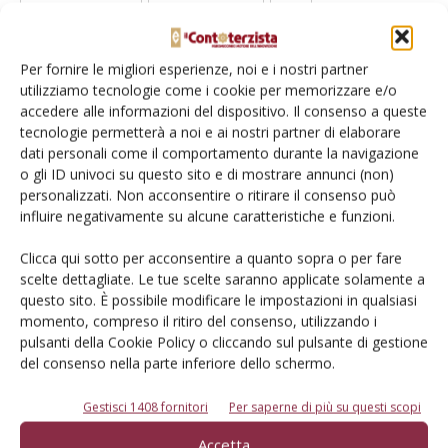
Facebook
Twitter
Per fornire le migliori esperienze, noi e i nostri partner
utilizziamo tecnologie come i cookie per memorizzare e/o
accedere alle informazioni del dispositivo. Il consenso a queste
tecnologie permetterà a noi e ai nostri partner di elaborare
dati personali come il comportamento durante la navigazione
o gli ID univoci su questo sito e di mostrare annunci (non)
personalizzati. Non acconsentire o ritirare il consenso può
Il Contoterzista
influire negativamente su alcune caratteristiche e funzioni.
Clicca qui sotto per acconsentire a quanto sopra o per fare
scelte dettagliate. Le tue scelte saranno applicate solamente a
questo sito. È possibile modificare le impostazioni in qualsiasi
Articoli correlati
momento, compreso il ritiro del consenso, utilizzando i
pulsanti della Cookie Policy o cliccando sul pulsante di gestione
del consenso nella parte inferiore dello schermo.
Maschio Gaspardo, inaugurato il
primo Full Line Store in Nord America
Gestisci 1408 fornitori
Per saperne di più su questi scopi
Accetta