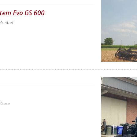
ystem Evo GS 600
0 ettari
00 ore