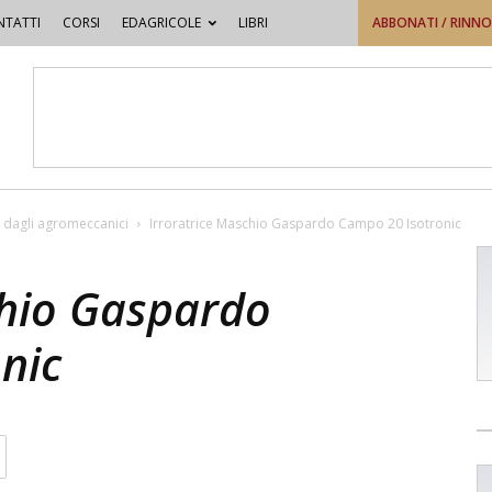
TATTI
CORSI
EDAGRICOLE
LIBRI
ABBONATI / RINN
 dagli agromeccanici
Irroratrice Maschio Gaspardo Campo 20 Isotronic
chio Gaspardo
nic