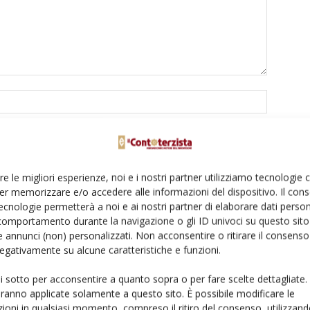
re le migliori esperienze, noi e i nostri partner utilizziamo tecnologie
er memorizzare e/o accedere alle informazioni del dispositivo. Il con
ecnologie permetterà a noi e ai nostri partner di elaborare dati person
to browser per la prossima volta che commento.
comportamento durante la navigazione o gli ID univoci su questo sito 
 annunci (non) personalizzati. Non acconsentire o ritirare il consens
 negativamente su alcune caratteristiche e funzioni.
ui sotto per acconsentire a quanto sopra o per fare scelte dettagliate.
aranno applicate solamente a questo sito. È possibile modificare le
ioni in qualsiasi momento, compreso il ritiro del consenso, utilizzand