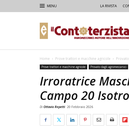
LA RIVISTA
CON
Il
Contoterzista
Home
Prove trattori e macchine agricole
Provato
Prove trattori e macchine agricole
Provato dagli agromeccanici
Irroratrice Mas
Campo 20 Isotro
Di
Ottavio Repetti
20 Febbraio 2026