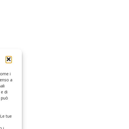
 come i
senso a
ali
e di
o può
 Le tue
o i