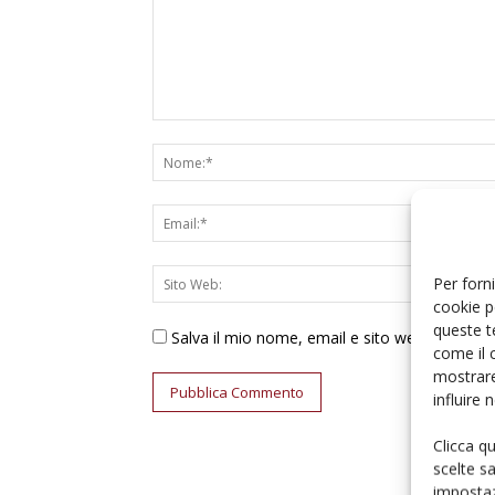
Per forni
cookie p
queste t
Salva il mio nome, email e sito web in ques
come il 
mostrare
influire
Clicca q
scelte s
impostaz