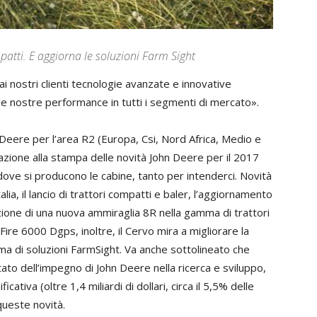
patti. E aggiorna le soluzioni Farm Sight
i nostri clienti tecnologie avanzate e innovative
ca le nostre performance in tutti i segmenti di mercato».
eere per l’area R2 (Europa, Csi, Nord Africa, Medio e
tazione alla stampa delle novità John Deere per il 2017
dove si producono le cabine, tanto per intenderci. Novità
lia, il lancio di trattori compatti e baler, l’aggiornamento
duzione di una nuova ammiraglia 8R nella gamma di trattori
rFire 6000 Dgps, inoltre, il Cervo mira a migliorare la
ma di soluzioni FarmSight. Va anche sottolineato che
ultato dell’impegno di John Deere nella ricerca e sviluppo,
cativa (oltre 1,4 miliardi di dollari, circa il 5,5% delle
queste novità.