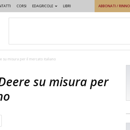
TATTI
CORSI
EDAGRICOLE
LIBRI
ABBONATI / RINN
e su misura per il mercato italiano
 Deere su misura per
no