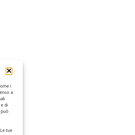
 come i
senso a
ali
e di
o può
 Le tue