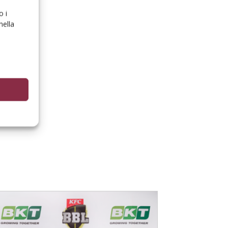
o i
nella