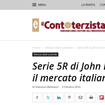
LA RIVISTA
CON
Il
Contoterzista
Home
Notizie dalle aziende
Serie 5R di John Deer
Notizie dalle aziende
Serie 5R di John
il mercato italia
Di Francesco Bartolozzi
-
5 Ottobre 2016