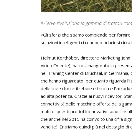
Il Cervo rivoluziona la gamma di trattori com
«Gli sforzi che stiamo compiendo per fornire a
soluzioni intelligenti ci rendono fiduciosi cir
Helmut Korthöber, direttore Marketing John D
Vicino Oriente), ha così inaugurato la presen
nel Training Center di Bruchsal, in Germania, 
che hanno riguardato, per quanto riguarda l’Ita
delle linee di mietitrebbie e trincia e l’intro
ad alta potenza. Grazie ai nuovi ricevitori Sta
connettività delle macchine offerta dalla gam
molti di questi prodotti innovativi sono il ris
che anche nel 2015 ha coinvolto una cifra signifi
vendite). Entriamo quindi più nel dettaglio di 