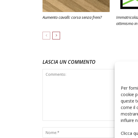
Aumento cavalli: corsa senza freni?
Immatricolaz
ottimismo in 
LASCIA UN COMMENTO
Per forni
cookie p
queste t
come il 
mostrare
influire
Clicca q