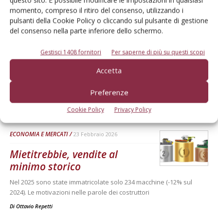
questo sito. È possibile modificare le impostazioni in qualsiasi
momento, compreso il ritiro del consenso, utilizzando i
TECNICA
pulsanti della Cookie Policy o cliccando sul pulsante di gestione
19 Giugno 2026
del consenso nella parte inferiore dello schermo.
Coltivatori indispensabili per
l’agricoltura moderna
Gestisci 1408 fornitori
Per saperne di più su questi scopi
I modelli ad ancore ricurve e con dischi miscelatori si caratterizzano
Accetta
per adattabilità a ogni tipologia e condizione del terreno, elevata
produttività oraria e ottima riuscita della lavorazione
Preferenze
Di
Pier Luigi Scevola
Cookie Policy
Privacy Policy
ECONOMIA E MERCATI
23 Febbraio 2026
Mietitrebbie, vendite al
minimo storico
Nel 2025 sono state immatricolate solo 234 macchine (-12% sul
2024). Le motivazioni nelle parole dei costruttori
Di
Ottavio Repetti