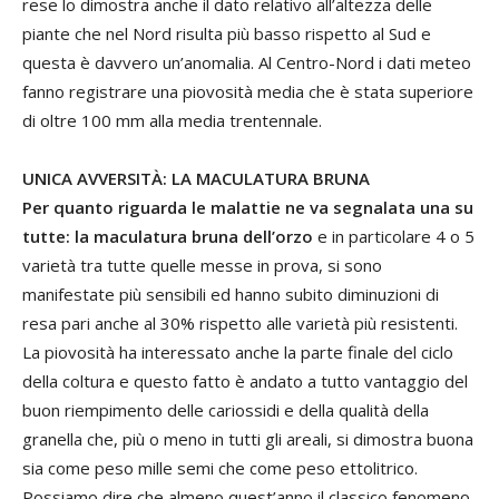
rese lo dimostra anche il dato relativo all’altezza delle
piante che nel Nord risulta più basso rispetto al Sud e
questa è davvero un’anomalia. Al Centro-Nord i dati meteo
fanno registrare una piovosità media che è stata superiore
di oltre 100 mm alla media trentennale.
UNICA AVVERSITÀ: LA MACULATURA BRUNA
Per quanto riguarda le malattie ne va segnalata una su
tutte: la maculatura bruna dell’orzo
e in particolare 4 o 5
varietà tra tutte quelle messe in prova, si sono
manifestate più sensibili ed hanno subito diminuzioni di
resa pari anche al 30% rispetto alle varietà più resistenti.
La piovosità ha interessato anche la parte finale del ciclo
della coltura e questo fatto è andato a tutto vantaggio del
buon riempimento delle cariossidi e della qualità della
granella che, più o meno in tutti gli areali, si dimostra buona
sia come peso mille semi che come peso ettolitrico.
Possiamo dire che almeno quest’anno il classico fenomeno