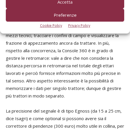
Accetta
porta a casa soltanto una guida parallela, ma un piccolo
sistema completo, in grado di realizzare il quaderno di
Preferenze
campagna, interrompere il lavoro e riprenderlo dallo
Cookie Policy
Privacy Policy
stesso punto dopo aver fatto rifornimento di sementi o
mezzi tecnici, tracciare i confini di campo e visualizzare la
frazione di appezzamento ancora da trattare. In più,
rispetto alla concorrenza, la Console 360 è in grado di
gestire le retromarce: vale a dire che non considera la
distanza percorsa in retromarcia nel totale degli ettari
lavorati e perciò fornisce informazioni molto più precise in
tal senso. Altro aspetto interessante è la possibilità di
memorizzare i dati per singolo trattore; dunque di gestire
più trattori in modo separato.
La precisione del segnale è di tipo Egnoss (da 15 a 25 cm,
dice Isagri) e come optional si possono avere sia il
correttore di pendenze (300 euro) molto utile in collina, per