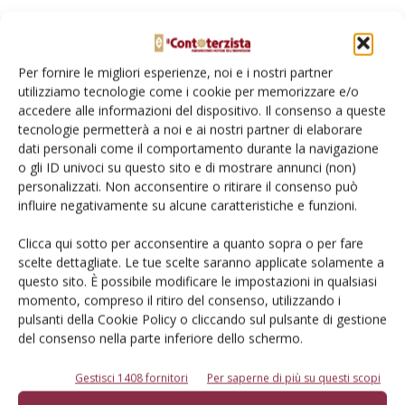
La spesa aumenta per il display GreenStar 1800, che oltre
ad avere un monitor e a permettere la guida parallela,
consente di visualizzare la copertura, tracciare i confini del
Per fornire le migliori esperienze, noi e i nostri partner
utilizziamo tecnologie come i cookie per memorizzare e/o
campo e memorizzare le informazioni su prodotto,
accedere alle informazioni del dispositivo. Il consenso a queste
operatore ed ettari lavorati. In aggiunta, il Display 1800 è
tecnologie permetterà a noi e ai nostri partner di elaborare
Isobus compatibile, può esportare i dati in formato Pdf e,
dati personali come il comportamento durante la navigazione
abbinato a un’antenna Star Fire 3000, è abilitato alla guida
o gli ID univoci su questo sito e di mostrare annunci (non)
automatica con precisione fino a 2 cm (ovviamente con
personalizzati. Non acconsentire o ritirare il consenso può
influire negativamente su alcune caratteristiche e funzioni.
stazione a terra o segnale in abbonamento). Già soltanto
abbinandolo all’antenna 3000, precisa John Deere, si riduce
Clicca qui sotto per acconsentire a quanto sopra o per fare
l’errore da 40 a 23 cm massimi.
scelte dettagliate. Le tue scelte saranno applicate solamente a
questo sito. È possibile modificare le impostazioni in qualsiasi
momento, compreso il ritiro del consenso, utilizzando i
Isagri
. Il gruppo francese per il momento propone, in Italia,
pulsanti della Cookie Policy o cliccando sul pulsante di gestione
un solo terminale e dunque giocoforza ci concentreremo su
del consenso nella parte inferiore dello schermo.
di esso. Si tratta della Consolle 360, che peraltro ha un
costo in linea con i modelli fin qui descritti (circa tremila
Gestisci 1408 fornitori
Per saperne di più su questi scopi
euro). Per questa cifra, fanno notare dalla Isagri, non si