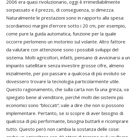
2006 era quasi rivoluzionario, oggi è irrimediabilmente
sorpassato e il prezzo, di conseguenza, si dimezza.
Naturalmente le prestazioni sono in rapporto alla spesa:
scordiamoci margini d’errore sotto i 20 cm, per esempio,
come pure la guida automatica, funzione per la quale
occorre perlomeno un motorino sul volante. Altro fattore
da valutare con attenzione sono i possibili sviluppi del
sistema. Molti agricoltori, infatti, pensano di avvicinarsi a un
impianto satellitare senza investire grosse cifre, almeno
inizialmente, per poi passare a qualcosa di più evoluto se
dovessero trovare la tecnologia particolarmente utile.
Questo ragionamento, che sulla carta non fa una grinza, va
spiegato bene al venditore, perché molti dei sistemi più
economici sono “bloccati”; vale a dire che non si possono
implementare. Pertanto, se si scopre di aver bisogno di
qualcosa di più performante, bisogna buttarli e ricomprare
tutto. Questo però non cambia la sostanza delle cose:
anche un agricoltore con 40 ettari di terreno può usufruire