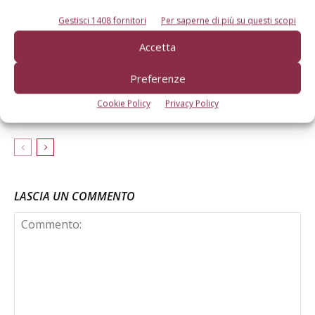
Macchine agricole, primo trimestre
Gestisci 1408 fornitori
Per saperne di più su questi scopi
2026 in crescita
Accetta
Fondi per la sicurezza dei trattori e
Preferenze
Fondo Innovazione, i chiarimenti di
Cookie Policy
Privacy Policy
Federacma
LASCIA UN COMMENTO