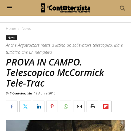
Home
News
News
Anche Argotractors mette a listino un sollevatore telescopico. Ma è
tutt’altro che un riempitivo
PROVA IN CAMPO.
Telescopico McCormick
Tele-Trac
Di
Il Contoterzista
19 Aprile 2010