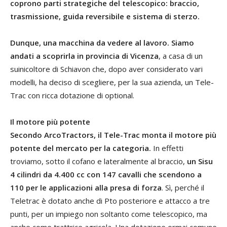
coprono parti strategiche del telescopico: braccio,
trasmissione, guida reversibile e sistema di sterzo.
Dunque, una macchina da vedere al lavoro. Siamo
andati a scoprirla in provincia di Vicenza
, a casa di un
suinicoltore di Schiavon che, dopo aver considerato vari
modelli, ha deciso di scegliere, per la sua azienda, un Tele-
Trac con ricca dotazione di optional.
Il motore più potente
Secondo ArcoTractors, il Tele-Trac monta il motore più
potente del mercato per la categoria.
In effetti
troviamo, sotto il cofano e lateralmente al braccio,
un Sisu
4 cilindri da 4.400 cc con 147 cavalli che scendono a
110 per le applicazioni alla presa di forza
. Sì, perché il
Teletrac è dotato anche di Pto posteriore e attacco a tre
punti, per un impiego non soltanto come telescopico, ma
anche come trattrice agricola. Una dotazione ormai comune