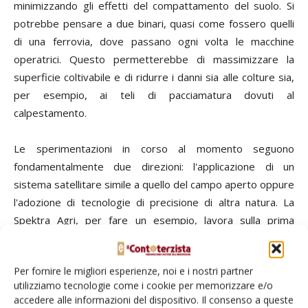
minimizzando gli effetti del compattamento del suolo. Si
potrebbe pensare a due binari, quasi come fossero quelli
di una ferrovia, dove passano ogni volta le macchine
operatrici. Questo permetterebbe di massimizzare la
superficie coltivabile e di ridurre i danni sia alle colture sia,
per esempio, ai teli di pacciamatura dovuti al
calpestamento.
Le sperimentazioni in corso al momento seguono
fondamentalmente due direzioni: l'applicazione di un
sistema satellitare simile a quello del campo aperto oppure
l'adozione di tecnologie di precisione di altra natura. La
Spektra Agri, per fare un esempio, lavora sulla prima
traccia. Dopo aver installato validi impianti di guida
automatica sulle macchine da campo aperto, sta
Per fornire le migliori esperienze, noi e i nostri partner
sperimentando i suoi sistemi anche sotto serre,
utilizziamo tecnologie come i cookie per memorizzare e/o
naturalmente in plastica.
accedere alle informazioni del dispositivo. Il consenso a queste