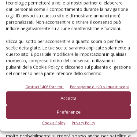
tecnologie permetterà a noi e ai nostri partner di elaborare
Arvatec, al contrario, ritiene che le tecnologie satellitari
dati personali come il comportamento durante la navigazione
o gli ID univoci su questo sito e di mostrare annunci (non)
siano troppo costose, oltre che poco precise sotto serra,
personalizzati. Non acconsentire o ritirare il consenso può
e dunque ha deciso di provare la strada degli ultrasuoni:
influire negativamente su alcune caratteristiche e funzioni.
due sensori, puntando su un punto definito, possono
tenere la macchina in linea come fa il satellite. Come
Clicca qui sotto per acconsentire a quanto sopra o per fare
scelte dettagliate. Le tue scelte saranno applicate solamente a
schermo riflettente si è pensato a due lamine di metallo
questo sito. È possibile modificare le impostazioni in qualsiasi
alte una ventina di centimetri, da collocare vicino alle pareti
momento, compreso il ritiro del consenso, utilizzando i
della serra, mentre non sono state fatte prove usando
pulsanti della Cookie Policy o cliccando sul pulsante di gestione
come schermo le pareti medesime. I risultati, dicono i
del consenso nella parte inferiore dello schermo.
progettisti della ditta milanese specializzata in tecnologie
Gestisci 1408 fornitori
Per saperne di più su questi scopi
di precisione, sono buoni e del resto gli ultrasuoni sono già
impiegati in settori affini, come la viticoltura.
Accetta
Preferenze
Resta soltanto da attendere lo sviluppo della domanda,
insomma. Quando i serricoltori saranno disposti a sborsare
Cookie Policy
Privacy Policy
qualche migliaio di euro in più per l'acquisto delle macchine,
molto probabilmente si creerà spazio anche per satellite e