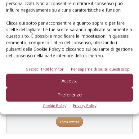
personalizzati. Non acconsentire o ritirare il consenso può
influire negativamente su alcune caratteristiche e funzioni.
Clicca qui sotto per acconsentire a quanto sopra o per fare
scelte dettagliate. Le tue scelte saranno applicate solamente a
Catalogo Aziende e Prodotti
questo sito. È possibile modificare le impostazioni in qualsiasi
momento, compreso il ritiro del consenso, utilizzando i
Un modo semplice per cercare un'azienda o un
pulsanti della Cookie Policy o cliccando sul pulsante di gestione
prodotto!
del consenso nella parte inferiore dello schermo.
Cerca adesso
Gestisci 1408 fornitori
Per saperne di più su questi scopi
Accetta
Preferenze
L'Esperto risponde
Cookie Policy
Privacy Policy
I consigli di Terra e Vita agli agricoltori
Cerca adesso