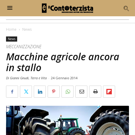
Home
News
News
MECCANIZZAZIONE
Macchine agricole ancora
in stallo
Di Gianni Gnudi, Terra e Vita
-
24 Gennaio 2014