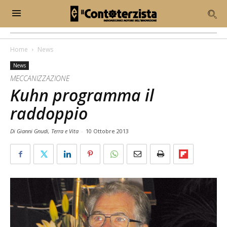
Home
News
News
MECCANIZZAZIONE
Kuhn programma il
raddoppio
Di Gianni Gnudi, Terra e Vita
-
10 Ottobre 2013