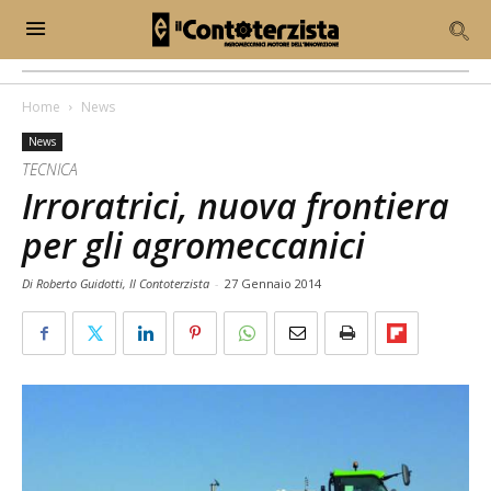
Home
News
News
TECNICA
Irroratrici, nuova frontiera
per gli agromeccanici
Di Roberto Guidotti, Il Contoterzista
-
27 Gennaio 2014