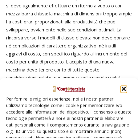
si deve ugualmente effettuare un ritorno a vuoto o con
mezza barra chiusa: la macchina di dimensioni troppo ampie
ha costi orari proporzionati alla produttività che può
sviluppare, ovviamente nelle sue condizioni ottimali. La
rincorsa verso i modelli di classe elevata non deve portare
né complicazioni di carattere organizzativo, né inutili
aggravi di costo, con specifico riguardo all'incremento del
costo per unità di prodotto. L'acquisto di una nuova
macchina deve tenere conto di tutte queste
considerazioni, calate, ovviamente, nella singola realtà
aziendale. Nonostante vi sia una progressiva dismissione
degli investimenti da parte delle aziende agricole, anche
Per fornire le migliori esperienze, noi e i nostri partner
rispetto alle irroratrici, il mercato è ormai saturo e si può
utilizziamo tecnologie come i cookie per memorizzare e/o
lavorare solo sulla sostituzione.
accedere alle informazioni del dispositivo. Il consenso a queste
tecnologie permetterà a noi e ai nostri partner di elaborare
dati personali come il comportamento durante la navigazione
o gli ID univoci su questo sito e di mostrare annunci (non)
Bisogna poi aggiungere che non è un lavoro da tutti:
personalizzati. Non acconsentire o ritirare il consenso può