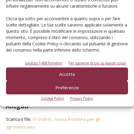
bisogna saper riconoscere il parassita, la malerba o il
influire negativamente su alcune caratteristiche e funzioni.
patogeno, conoscere i principi attivi, i formulati commerciali
Clicca qui sotto per acconsentire a quanto sopra o per fare
e la loro migliore tecnica di applicazione, non basta limitarsi
scelte dettagliate. Le tue scelte saranno applicate solamente a
a saper condurre il veicolo-irroratrice. Questa
questo sito. È possibile modificare le impostazioni in qualsiasi
professionalità ha fatto sì che, nel volgere di pochi anni, le
momento, compreso il ritiro del consenso, utilizzando i
imprese di meccanizzazione agricola specializzate nella
pulsanti della Cookie Policy o cliccando sul pulsante di gestione
del consenso nella parte inferiore dello schermo.
difesa fitosanitaria abbiano sviluppato una forte
penetrazione nel mercato, diventando i fornitori di
Gestisci 1408 fornitori
Per saperne di più su questi scopi
riferimento anche per le grandi aziende. La nuova frontiera
del contoterzismo sono ora le imprese agricole più
Accetta
strutturate, alle prese con gravi difficoltà nel reperire
Preferenze
manodopera specializzata.
Cookie Policy
Privacy Policy
Allegati
Scarica il file:
Irroratrici, nuova frontiera per gli
agromeccanici