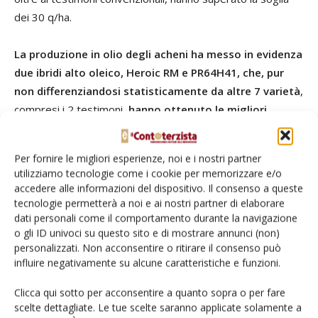
dei 30 q/ha.
La produzione in olio degli acheni ha messo in evidenza
due ibridi alto oleico, Heroic RM e PR64H41, che, pur
non differenziandosi statisticamente da altre 7 varietà
,
compresi i 2 testimoni,
hanno ottenuto le migliori
produzioni in assoluto, superando i 14 q/ha
. Ciò è
dovuto principalmente all’influenza del tenore in olio,
Per fornire le migliori esperienze, noi e i nostri partner
componente fondamentale della resa, che ha sottolineato
utilizziamo tecnologie come i cookie per memorizzare e/o
una seppur minima diversificazione tra le varietà in prova:
accedere alle informazioni del dispositivo. Il consenso a queste
solo cinque fra quelle dotate di elevata concentrazione di
tecnologie permetterà a noi e ai nostri partner di elaborare
dati personali come il comportamento durante la navigazione
acido oleico (LG 54.50, NK Camen, Oleko, PR64H41 e Mas
o gli ID univoci su questo sito e di mostrare annunci (non)
97.OL) hanno denotato un contenuto in olio superiore al
personalizzati. Non acconsentire o ritirare il consenso può
46%.
influire negativamente su alcune caratteristiche e funzioni.
Clicca qui sotto per acconsentire a quanto sopra o per fare
Heroic RM e LG 54.50 hanno presentato il più alto peso
scelte dettagliate. Le tue scelte saranno applicate solamente a
medio degli acheni e Ollimi il più basso. Anche