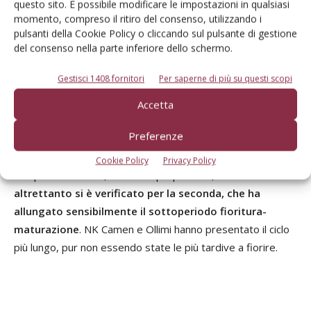
questo sito. È possibile modificare le impostazioni in qualsiasi
relativamente all’altezza delle piante non c’è stata una
momento, compreso il ritiro del consenso, utilizzando i
grossa differenziazione tra gli ibridi: in media la taglia è
pulsanti della Cookie Policy o cliccando sul pulsante di gestione
risultata contenuta in un metro e mezzo e il più alto, LG
del consenso nella parte inferiore dello schermo.
56.72, ha raggiunto i 166 cm.
Gestisci 1408 fornitori
Per saperne di più su questi scopi
Heroic RM e Oleko sono le varietà con fioritura più
Accetta
precoce, ma, mentre la prima ha mantenuto la
Preferenze
precocità con il più breve intervallo fioritura-
maturazione
, risultando, insieme ad Arena PR,
Cookie Policy
Privacy Policy
complessivamente, la varietà più precoce,
non
altrettanto si è verificato per la seconda, che ha
allungato sensibilmente il sottoperiodo fioritura-
maturazione
. NK Camen e Ollimi hanno presentato il ciclo
più lungo, pur non essendo state le più tardive a fiorire.