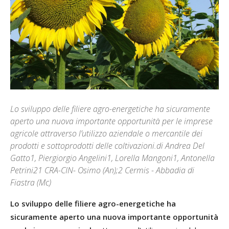
Lo sviluppo delle filiere agro-energetiche ha sicuramente
aperto una nuova importante opportunità per le imprese
agricole attraverso l’utilizzo aziendale o mercantile dei
prodotti e sottoprodotti delle coltivazioni.di Andrea Del
Gatto1, Piergiorgio Angelini1, Lorella Mangoni1, Antonella
Petrini21 CRA-CIN- Osimo (An);2 Cermis - Abbadia di
Fiastra (Mc)
Lo sviluppo delle filiere agro-energetiche ha
sicuramente aperto una nuova importante opportunità