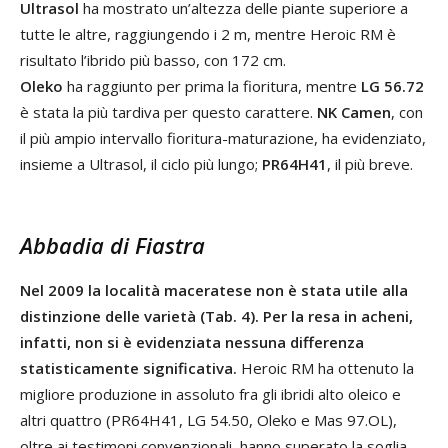
Ultrasol
ha mostrato un’altezza delle piante superiore a
tutte le altre, raggiungendo i 2 m, mentre Heroic RM è
risultato l’ibrido più basso, con 172 cm.
Oleko
ha raggiunto per prima la fioritura, mentre
LG 56.72
è stata la più tardiva per questo carattere.
NK Camen
, con
il più ampio intervallo fioritura-maturazione, ha evidenziato,
insieme a Ultrasol, il ciclo più lungo;
PR64H41
, il più breve.
Abbadia di Fiastra
Nel 2009 la località maceratese non è stata utile alla
distinzione delle varietà (Tab. 4). Per la resa in acheni,
infatti, non si è evidenziata nessuna differenza
statisticamente significativa.
Heroic RM ha ottenuto la
migliore produzione in assoluto fra gli ibridi alto oleico e
altri quattro (PR64H41, LG 54.50, Oleko e Mas 97.OL),
oltre ai testimoni convenzionali, hanno superato la soglia