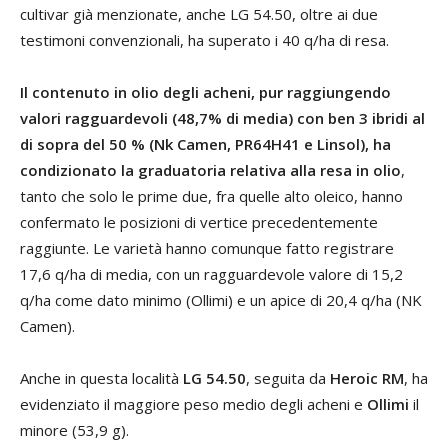
cultivar già menzionate, anche LG 54.50, oltre ai due
testimoni convenzionali, ha superato i 40 q/ha di resa.
Il contenuto in olio degli acheni, pur raggiungendo
valori ragguardevoli (48,7% di media) con ben 3 ibridi al
di sopra del 50 % (Nk Camen, PR64H41 e Linsol), ha
condizionato la graduatoria relativa alla resa in olio
,
tanto che solo le prime due, fra quelle alto oleico, hanno
confermato le posizioni di vertice precedentemente
raggiunte. Le varietà hanno comunque fatto registrare
17,6 q/ha di media, con un ragguardevole valore di 15,2
q/ha come dato minimo (Ollimi) e un apice di 20,4 q/ha (NK
Camen).
Anche in questa località
LG 54.50
, seguita da
Heroic RM
, ha
evidenziato il maggiore peso medio degli acheni e
Ollimi
il
minore (53,9 g).