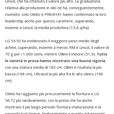
Linsol, che ha ottenuto il valore più alto. La graduatoria
relativa alla produzione in olio ne ha, conseguentemente,
risentito: solo Oleko e PR64H41 hanno confermato la loro
leadership anche per questo carattere, superando,
insieme a Linsol, la media produttiva (13,6 q/ha).
LG 54.50 ha evidenziato il maggiore peso medio degli
acheni, superando, insieme a Heroic RM e Linsol, il valore di
70 g per i 1.000 semi, mentre Ollimi il minore (51,9).
Tutte
le varietà in prova hanno mostrato una buona vigoria
,
con una statura media di 183 cm: Ollimi è risultata la più
bassa (168 cm), Ultrasol la più alta fra le alto oleico (196
cm).
Oleko ha raggiunto più precocemente la fioritura e LG
56.72 più tardivamente, con la prima che ha anche
mostrato il più lungo periodo fioritura-maturazione e la
seconda il più breve. Analogamente a quanto già esposto,