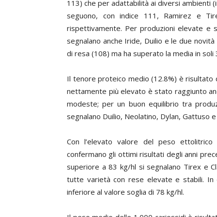
113) che per adattabilità ai diversi ambienti (in
seguono, con indice 111, Ramirez e Tir
rispettivamente. Per produzioni elevate e st
segnalano anche Iride, Duilio e le due novit
di resa (108) ma ha superato la media in soli 
Il tenore proteico medio (12.8%) è risultato d
nettamente più elevato è stato raggiunto a
modeste; per un buon equilibrio tra produz
segnalano Duilio, Neolatino, Dylan, Gattuso e 
Con l’elevato valore del peso ettolitric
confermano gli ottimi risultati degli anni pre
superiore a 83 kg/hl si segnalano Tirex e Cl
tutte varietà con rese elevate e stabili. 
inferiore al valore soglia di 78 kg/hl.