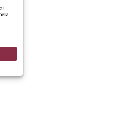
o i
nella