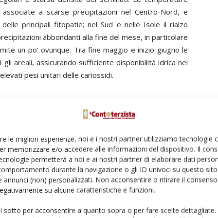
 associate a scarse precipitazioni nel Centro-Nord, e
elle principali fitopatie; nel Sud e nelle Isole il rialzo
 precipitazioni abbondanti alla fine del mese, in particolare
o mite un po’ ovunque. Tra fine maggio e inizio giugno le
gli areali, assicurando sufficiente disponibilità idrica nel
levati pesi unitari delle cariossidi.
 QUALITATIVI
re le migliori esperienze, noi e i nostri partner utilizziamo tecnologie
er memorizzare e/o accedere alle informazioni del dispositivo. Il con
 valori medi di produzione, peso ettolitrico, peso 1000
ecnologie permetterà a noi e ai nostri partner di elaborare dati person
anno a confronto con le medie del quinquennio 2006-10.
comportamento durante la navigazione o gli ID univoci su questo sito 
 annunci (non) personalizzati. Non acconsentire o ritirare il consens
 Centro-adriatico (6,51 t/ha) e in Sardegna (5,93 t/ha)
 negativamente su alcune caratteristiche e funzioni.
nel confronto con il poliennio; produzioni superiori a 5
ui sotto per acconsentire a quanto sopra o per fare scelte dettagliate.
rd (5,16 t/ha) e nel Centro-tirreno (5,08 t/ha), inferiori