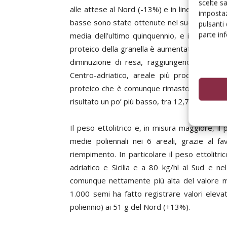
scelte s
alle attese al Nord (-13%) e in linea con il 
impostaz
basse sono state ottenute nel sud peninsular
pulsanti
parte in
media dell’ultimo quinquennio, e in Sicilia (
proteico della granella è aumentato solo al N
diminuzione di resa, raggiungendo interes
Centro-adriatico, areale più produttivo de
proteico che è comunque rimasto superiore al
risultato un po’ più basso, tra 12,7% e 12,8%,
Il peso ettolitrico e, in misura maggiore, il p
medie poliennali nei 6 areali, grazie al 
riempimento. In particolare il peso ettolitr
adriatico e Sicilia e a 80 kg/hl al Sud e ne
comunque nettamente più alta del valore me
1.000 semi ha fatto registrare valori eleva
poliennio) ai 51 g del Nord (+13%).