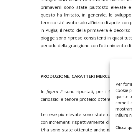
primaverili sono state piuttosto elevate e
questo ha limitato, in generale, lo sviluppo d
termico si è avuto solo all’inizio di aprile con
in Puglia; il resto della primavera è decors
piogge sono riprese consistenti in quasi tutti 
periodo della granigione con l’ottenimento di e
PRODUZIONE, CARATTERI MERCEOLOGICI E
Per forni
cookie p
In
figura 2
sono riportati, per i 6 areali, i
queste t
cariossidi e tenore proteico ottenuti quest’
come il 
mostrare
Le rese più elevate sono state raggiunte nel
influire
con incrementi rispettivamente di +6% e +8% 
Clicca q
t/ha sono state ottenute anche nell’areale No