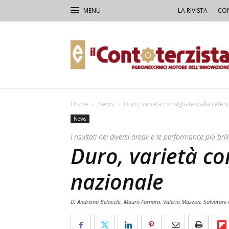
LA RIVISTA
CON
Il
Contoterzista
Home
News
Duro, varietà consigliate dalla rete 
News
I risultati nei diversi areali e le performance più bri
Duro, varietà con
nazionale
Di Andreina Belocchi, Mauro Fornara, Valerio Mazzon, Salvatore 