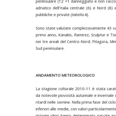
peninsulare (12 +1 danneggiato e non raccolto
adriatico dell’Italia centrale (6) e Nord (8) 
pubbliche e private (
tabella
A
).
Sono state valutate complessivamente 43 varie
primo anno, Kanakis, Ramirez, Sculptur e To
nei tre areali del Centro-Nord; Pitagora, Mi
Sud peninsulare.
ANDAMENTO METEOROLOGICO
La stagione colturale 2010-11 è stata caratt
da notevole piovosità autunnale e invernale c
ritardi nelle semine. Nella prima fase del ci
inferiori alle medie, con valori particolarme
ristagni idrici hanno determinato nascite i