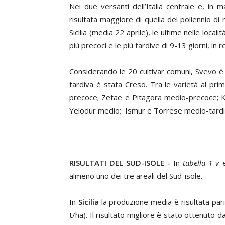
Nei due versanti dell’Italia centrale e, in 
risultata maggiore di quella del poliennio di
Sicilia (media 22 aprile), le ultime nelle loca
più precoci e le più tardive di 9-13 giorni, in re
Considerando le 20 cultivar comuni, Svevo è ri
tardiva è stata Creso. Tra le varietà al pri
precoce; Zetae e Pitagora medio-precoce; K
Yelodur medio; Ismur e Torrese medio-tardi
RISULTATI DEL SUD-ISOLE -
In
tabella 1 v
almeno uno dei tre areali del Sud-isole.
In
Sicilia
la produzione media è risultata pari
t/ha). Il risultato migliore è stato ottenuto d