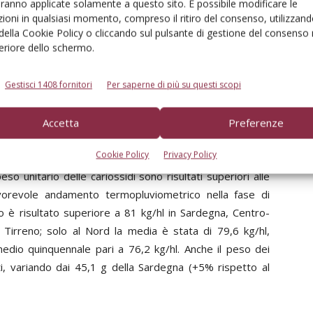
aranno applicate solamente a questo sito. È possibile modificare le
dato di lungo periodo nel Tirreno (-2%). Le rese medie più
ioni in qualsiasi momento, compreso il ritiro del consenso, utilizzand
e (3,76 t/ha ), con una diminuzione del 6% rispetto alla
 della Cookie Policy o cliccando sul pulsante di gestione del consenso 
feriore dello schermo.
4,34 t/ha, +2%). Nel confronto con il poliennio, il tenore
ord e nel Centro tirrenico, caratterizzati da una diversa
santi valori pari a 14% e 13,6%, rispettivamente; nel
Gestisci 1408 fornitori
Per saperne di più su questi scopi
lla stagione, c’è stata una diminuzione del contenuto
 13%. Nei tre areali del Sud-isole il tenore proteico è
Accetta
Preferenze
 con lievi scostamenti dal dato di lungo periodo.
Cookie Policy
Privacy Policy
eso unitario delle cariossidi sono risultati superiori alle
favorevole andamento termopluviometrico nella fase di
ico è risultato superiore a 81 kg/hl in Sardegna, Centro-
l Tirreno; solo al Nord la media è stata di 79,6 kg/hl,
dio quinquennale pari a 76,2 kg/hl. Anche il peso dei
ti, variando dai 45,1 g della Sardegna (+5% rispetto al