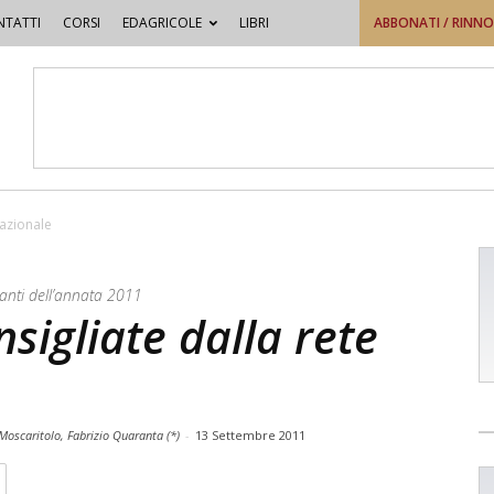
TATTI
CORSI
EDAGRICOLE
LIBRI
ABBONATI / RINN
nazionale
llanti dell’annata 2011
sigliate dalla rete
Moscaritolo, Fabrizio Quaranta (*)
-
13 Settembre 2011