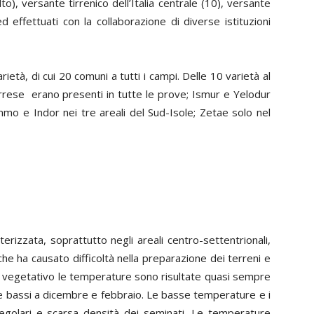
), versante tirrenico dell’Italia centrale (10), versante
ed effettuati con la collaborazione di diverse istituzioni
tà, di cui 20 comuni a tutti i campi. Delle 10 varietà al
rrese erano presenti in tutte le prove; Ismur e Yelodur
mmo e Indor nei tre areali del Sud-Isole; Zetae solo nel
erizzata, soprattutto negli areali centro-settentrionali,
he ha causato difficoltà nella preparazione dei terreni e
clo vegetativo le temperature sono risultate quasi sempre
nte bassi a dicembre e febbraio. Le basse temperature e i
rregolari e scarsa densità dei seminati. Le temperature