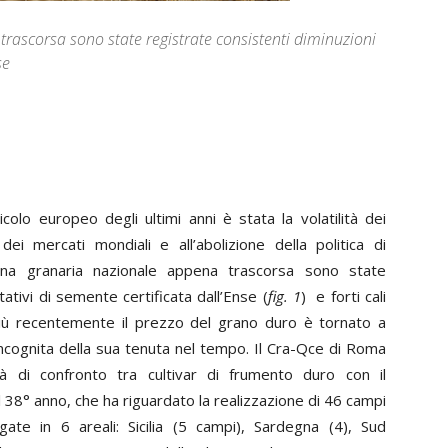
ascorsa sono state registrate consistenti diminuzioni
se
icolo europeo degli ultimi anni è stata la volatilità dei
 dei mercati mondiali e all’abolizione della politica di
na granaria nazionale appena trascorsa sono state
ativi di semente certificata dall’Ense (
fig. 1
) e forti cali
 più recentemente il prezzo del grano duro è tornato a
ncognita della sua tenuta nel tempo. Il Cra-Qce di Roma
tà di confronto tra cultivar di frumento duro con il
 38° anno, che ha riguardato la realizzazione di 46 campi
gate in 6 areali: Sicilia (5 campi), Sardegna (4), Sud