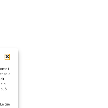
 come i
senso a
ali
e di
o può
 Le tue