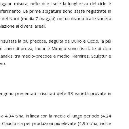
maggior misura, nelle due Isole la lunghezza del ciclo è
 riferimento. Le prime spigature sono state registrate in
lità del Nord (media 7 maggio) con un divario tra le varietà
lazione ai diversi areali.
sultata la più precoce, seguita da Duilio e Ciccio, la più
mo anno di prova, Indor e Mimmo sono risultate di ciclo
anakis tra medio-precoce e medio; Ramirez, Sculptur e
vo.
engono presentati i risultati delle 33 varietà provate in
 a 4,34 t/ha, in linea con la media di lungo periodo (4,24
a Claudio sia per produzioni più elevate (4,95 t/ha, indice