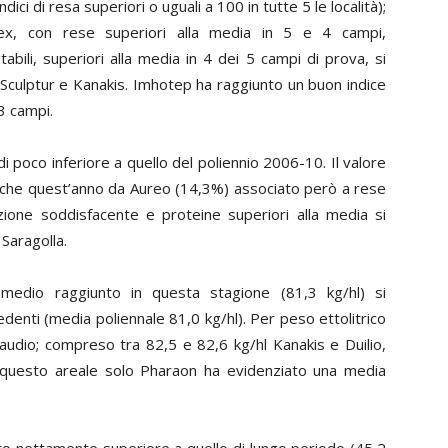
dici di resa superiori o uguali a 100 in tutte 5 le località);
ex, con rese superiori alla media in 5 e 4 campi,
abili, superiori alla media in 4 dei 5 campi di prova, si
à Sculptur e Kanakis. Imhotep ha raggiunto un buon indice
3 campi.
i poco inferiore a quello del poliennio 2006-10. Il valore
nche quest’anno da Aureo (14,3%) associato però a rese
ione soddisfacente e proteine superiori alla media si
Saragolla.
o medio raggiunto in questa stagione (81,3 kg/hl) si
cedenti (media poliennale 81,0 kg/hl). Per peso ettolitrico
audio; compreso tra 82,5 e 82,6 kg/hl Kanakis e Duilio,
In questo areale solo Pharaon ha evidenziato una media