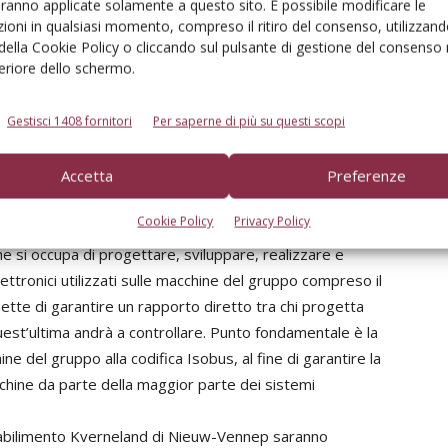
aranno applicate solamente a questo sito. È possibile modificare le
endo così un ottimo livello di personalizzazione con tempi
ioni in qualsiasi momento, compreso il ritiro del consenso, utilizzand
ordine. A garanzia del buon assemblaggio delle barre in
 della Cookie Policy o cliccando sul pulsante di gestione del consenso 
feriore dello schermo.
ure, ma incollate con una speciale colla di derivazione
necessario che il procedimento avvenga in un’area
Gestisci 1408 fornitori
Per saperne di più su questi scopi
In termini di larghezze di lavoro, per i modelli portati di
tri, mentre per i trainati HSS, HSA, HBWP vanno dai 18
Accetta
Preferenze
Cookie Policy
Privacy Policy
enza all’interno del sito produttivo della Kverneland
he si occupa di progettare, sviluppare, realizzare e
ettronici utilizzati sulle macchine del gruppo compreso il
tte di garantire un rapporto diretto tra chi progetta
quest’ultima andrà a controllare. Punto fondamentale è la
e del gruppo alla codifica Isobus, al fine di garantire la
hine da parte della maggior parte dei sistemi
 stabilimento Kverneland di Nieuw-Vennep saranno