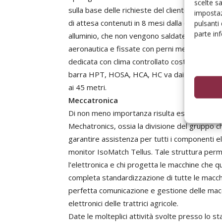
scelte s
sulla base delle richieste del cliente, garant
impostaz
di attesa contenuti in 8 mesi dalla data dell’
pulsanti
parte in
alluminio, che non vengono saldate nelle giunt
aeronautica e fissate con perni meccanici, è 
dedicata con clima controllato costantemente. 
barra HPT, HOSA, HCA, HC va dai 15 ai 24 me
ai 45 metri.
Meccatronica
Di non meno importanza risulta essere la pres
Mechatronics, ossia la divisione del gruppo c
garantire assistenza per tutti i componenti el
monitor IsoMatch Tellus. Tale struttura perme
l’elettronica e chi progetta le macchine che 
completa standardizzazione di tutte le macchin
perfetta comunicazione e gestione delle macc
elettronici delle trattrici agricole.
Date le molteplici attività svolte presso lo