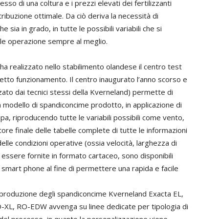
esso di una coltura e i prezzi elevati dei fertilizzanti
ribuzione ottimale. Da ciò deriva la necessità di
ia in grado, in tutte le possibili variabili che si
le operazione sempre al meglio.
ha realizzato nello stabilimento olandese il centro test
rretto funzionamento. Il centro inaugurato l’anno scorso e
ato dai tecnici stessi della Kverneland) permette di
un modello di spandiconcime prodotto, in applicazione di
a, riproducendo tutte le variabili possibili come vento,
tore finale delle tabelle complete di tutte le informazioni
lle condizioni operative (ossia velocità, larghezza di
a essere fornite in formato cartaceo, sono disponibili
r smart phone al fine di permettere una rapida e facile
la produzione degli spandiconcime Kverneland Exacta EL,
-XL, RO-EDW avvenga su linee dedicate per tipologia di