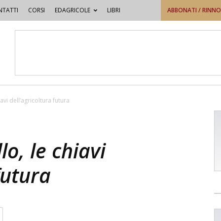
TATTI
CORSI
EDAGRICOLE
LIBRI
ABBONATI / RINN
avi dell’agricoltura futura
lo, le chiavi
futura