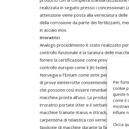
prodotto con la completa standardizzazione d
realizzata in seguito presso i concessionari 
attenzione viene posta alla verniciatura delle p
della corrosione da parte dei fertilizzanti, 
in acciaio inox.
Irroratrici
Analogo procedimento è stato realizzato per le
controllo funzionale e la taratura delle macchin
fornire la certificazione come previsto dalla l
controllo europei come il JKi tedesco, l’Nsts 
Norvegia e l’Entam come ente per tutta l’Eu
Per forni
di prove ininterrotte consentendo di evidenz
cookie p
che possono così essere rimediati, e garanten
queste t
macchina pronta all’uso. La produzione preved
come il 
irroratrici portate iXter e il serbatoio front
mostrare
macchine trainate iKarus e iXtrack, con realizz
influire
carpenteria di telaistica con verniciatura ide
Clicca q
tipologie di macchine durante la fase di mont