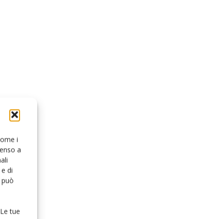
 come i
senso a
ali
e di
o può
 Le tue