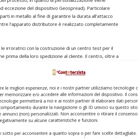
el processo, in quanto la personalizzazione viene
(ad eccezione del dispositivo Geospread). Particolare
arti in metallo al fine di garantire la durata all’attacco
mentre l’apparato distributore è realizzato completamente
 irroratrici con la costruzione di un centro test per il
e prima della loro spedizione al cliente. Il centro, oltre a
egge tramite l’accreditamento presso i principali centri di
nel Regno Unito, l’Skl in Belgio e Lussemburgo, l’NY in
ropa, permette di sottoporre ciascuna macchina a 8 ore
re le migliori esperienze, noi e i nostri partner utilizziamo tecnologie
iare eventuali malfunzionamenti o errori di assemblaggio
er memorizzare e/o accedere alle informazioni del dispositivo. Il con
do al cliente la certezza di poter disporre una
ecnologie permetterà a noi e ai nostri partner di elaborare dati person
e due linee di montaggio, la prima dedicata alle
comportamento durante la navigazione o gli ID univoci su questo sito 
ale iXtra, mentre la seconda prevede l’assemblaggio delle
 annunci (non) personalizzati. Non acconsentire o ritirare il consens
azione in loco per entrambi le tipologie di tutta la
 negativamente su alcune caratteristiche e funzioni.
ntica a quella usata per gli spandiconcime. In entrambe le
ui sotto per acconsentire a quanto sopra o per fare scelte dettagliate.
aggio si procede alla personalizzazione della macchina