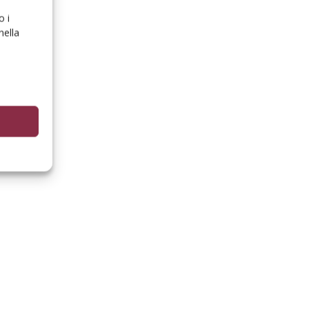
o i
nella