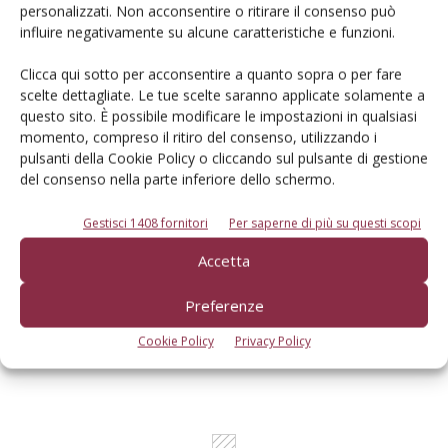
personalizzati. Non acconsentire o ritirare il consenso può
Un modo semplice per cercare un'azienda o un
influire negativamente su alcune caratteristiche e funzioni.
prodotto!
Clicca qui sotto per acconsentire a quanto sopra o per fare
Cerca adesso
scelte dettagliate. Le tue scelte saranno applicate solamente a
questo sito. È possibile modificare le impostazioni in qualsiasi
momento, compreso il ritiro del consenso, utilizzando i
pulsanti della Cookie Policy o cliccando sul pulsante di gestione
del consenso nella parte inferiore dello schermo.
Gestisci 1408 fornitori
Per saperne di più su questi scopi
L'Esperto risponde
Accetta
I consigli di Terra e Vita agli agricoltori
Preferenze
Cerca adesso
Cookie Policy
Privacy Policy